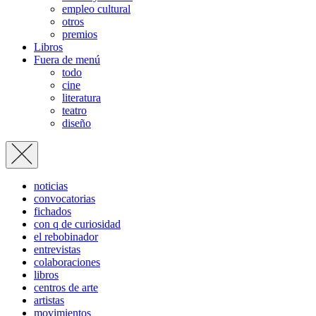
empleo cultural
otros
premios
Libros
Fuera de menú
todo
cine
literatura
teatro
diseño
noticias
convocatorias
fichados
con q de curiosidad
el rebobinador
entrevistas
colaboraciones
libros
centros de arte
artistas
movimientos