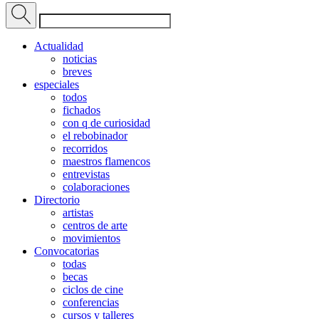
Actualidad
noticias
breves
especiales
todos
fichados
con q de curiosidad
el rebobinador
recorridos
maestros flamencos
entrevistas
colaboraciones
Directorio
artistas
centros de arte
movimientos
Convocatorias
todas
becas
ciclos de cine
conferencias
cursos y talleres