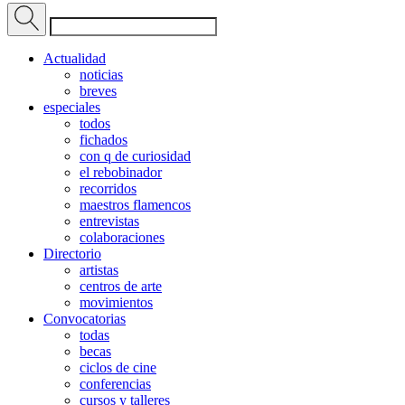
Actualidad
noticias
breves
especiales
todos
fichados
con q de curiosidad
el rebobinador
recorridos
maestros flamencos
entrevistas
colaboraciones
Directorio
artistas
centros de arte
movimientos
Convocatorias
todas
becas
ciclos de cine
conferencias
cursos y talleres