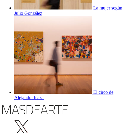
La mujer según
Julio González
El circo de
Alejandra Icaza