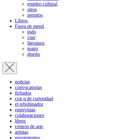
empleo cultural
otros
premios
Libros
Fuera de menú
todo
cine
literatura
teatro
diseño
noticias
convocatorias
fichados
con q de curiosidad
el rebobinador
entrevistas
colaboraciones
libros
centros de arte
artistas
movimientos