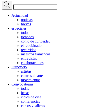
Actualidad
noticias
breves
especiales
todos
fichados
con q de curiosidad
el rebobinador
recorridos
maestros flamencos
entrevistas
colaboraciones
Directorio
artistas
centros de arte
movimientos
Convocatorias
todas
becas
ciclos de cine
conferencias
cursos y talleres