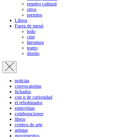
empleo cultural
otros
premios
Libros
Fuera de menú
todo
cine
literatura
teatro
diseño
noticias
convocatorias
fichados
con q de curiosidad
el rebobinador
entrevistas
colaboraciones
libros
centros de arte
artistas
movimientos