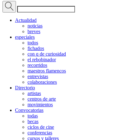
Actualidad
noticias
breves
especiales
todos
fichados
con q de curiosidad
el rebobinador
recorridos
maestros flamencos
entrevistas
colaboraciones
Directorio
artistas
centros de arte
movimientos
Convocatorias
todas
becas
ciclos de cine
conferencias
cursos y talleres