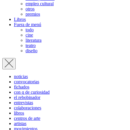
empleo cultural
otros
premios
Libros
Fuera de menú
todo
cine
literatura
teatro
diseño
noticias
convocatorias
fichados
con q de curiosidad
el rebobinador
entrevistas
colaboraciones
libros
centros de arte
artistas
movimientos