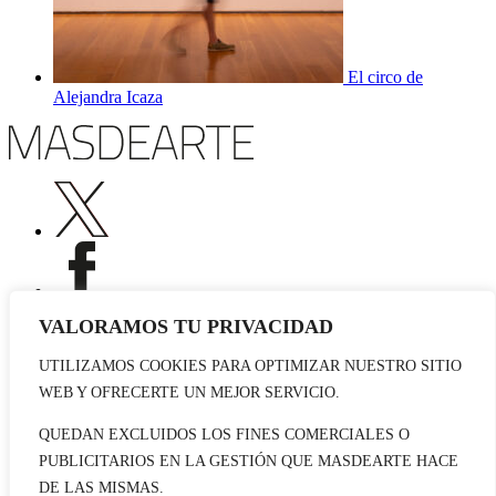
El circo de
Alejandra Icaza
VALORAMOS TU PRIVACIDAD
UTILIZAMOS COOKIES PARA OPTIMIZAR NUESTRO SITIO
Publicidad
WEB Y OFRECERTE UN MEJOR SERVICIO.
Staff
Contacto
QUEDAN EXCLUIDOS LOS FINES COMERCIALES O
PUBLICITARIOS EN LA GESTIÓN QUE MASDEARTE HACE
© 2026 masdearte. Información de exposiciones, museos y artistas
DE LAS MISMAS.