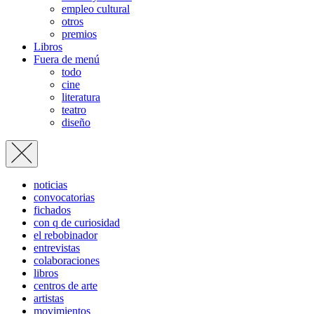
empleo cultural
otros
premios
Libros
Fuera de menú
todo
cine
literatura
teatro
diseño
noticias
convocatorias
fichados
con q de curiosidad
el rebobinador
entrevistas
colaboraciones
libros
centros de arte
artistas
movimientos