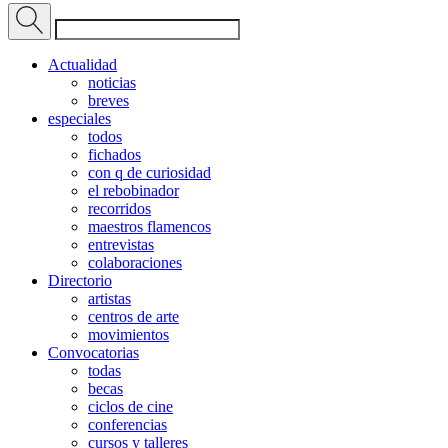
Actualidad
noticias
breves
especiales
todos
fichados
con q de curiosidad
el rebobinador
recorridos
maestros flamencos
entrevistas
colaboraciones
Directorio
artistas
centros de arte
movimientos
Convocatorias
todas
becas
ciclos de cine
conferencias
cursos y talleres