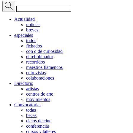
Actualidad
noticias
breves
especiales
todos
fichados
con q de curiosidad
el rebobinador
recorridos
maestros flamencos
entrevistas
colaboraciones
Directorio
artistas
centros de arte
movimientos
Convocatorias
todas
becas
ciclos de cine
conferencias
cursos y talleres