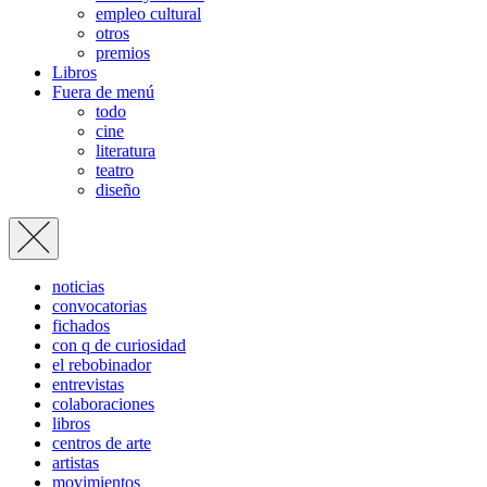
empleo cultural
otros
premios
Libros
Fuera de menú
todo
cine
literatura
teatro
diseño
noticias
convocatorias
fichados
con q de curiosidad
el rebobinador
entrevistas
colaboraciones
libros
centros de arte
artistas
movimientos