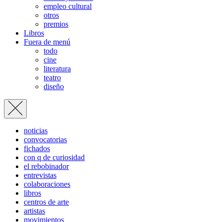
empleo cultural
otros
premios
Libros
Fuera de menú
todo
cine
literatura
teatro
diseño
noticias
convocatorias
fichados
con q de curiosidad
el rebobinador
entrevistas
colaboraciones
libros
centros de arte
artistas
movimientos