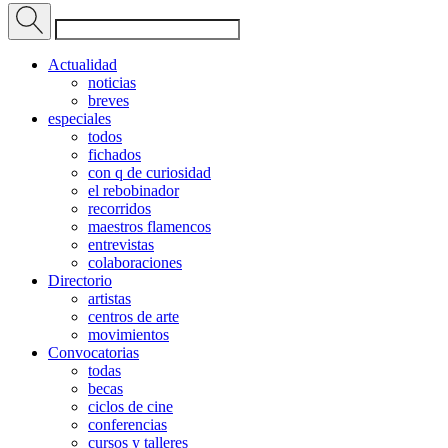
Actualidad
noticias
breves
especiales
todos
fichados
con q de curiosidad
el rebobinador
recorridos
maestros flamencos
entrevistas
colaboraciones
Directorio
artistas
centros de arte
movimientos
Convocatorias
todas
becas
ciclos de cine
conferencias
cursos y talleres