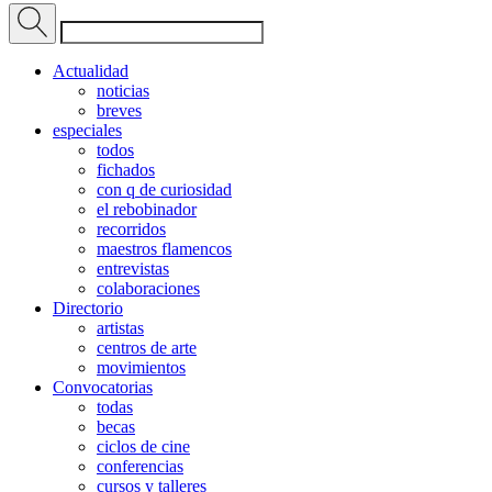
Actualidad
noticias
breves
especiales
todos
fichados
con q de curiosidad
el rebobinador
recorridos
maestros flamencos
entrevistas
colaboraciones
Directorio
artistas
centros de arte
movimientos
Convocatorias
todas
becas
ciclos de cine
conferencias
cursos y talleres