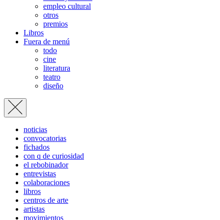
empleo cultural
otros
premios
Libros
Fuera de menú
todo
cine
literatura
teatro
diseño
noticias
convocatorias
fichados
con q de curiosidad
el rebobinador
entrevistas
colaboraciones
libros
centros de arte
artistas
movimientos