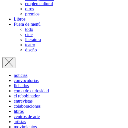
empleo cultural
otros
premios
Libros
Fuera de menú
todo
cine
literatura
teatro
diseño
noticias
convocatorias
fichados
con q de curiosidad
el rebobinador
entrevistas
colaboraciones
libros
centros de arte
artistas
movimientos