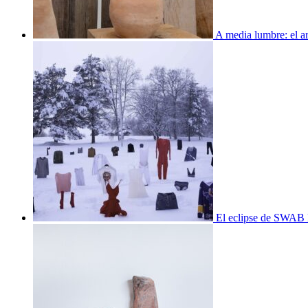
A media lumbre: el ar
El eclipse de SWAB 