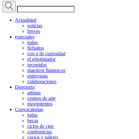
Actualidad
noticias
breves
especiales
todos
fichados
con q de curiosidad
el rebobinador
recorridos
maestros flamencos
entrevistas
colaboraciones
Directorio
artistas
centros de arte
movimientos
Convocatorias
todas
becas
ciclos de cine
conferencias
cursos y talleres