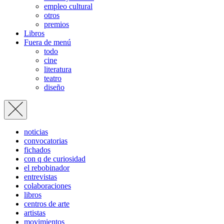
empleo cultural
otros
premios
Libros
Fuera de menú
todo
cine
literatura
teatro
diseño
noticias
convocatorias
fichados
con q de curiosidad
el rebobinador
entrevistas
colaboraciones
libros
centros de arte
artistas
movimientos