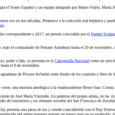
igirá el Teatro Español y un equipo integrado por Mateo Feijóo, Mar
mera vez en dos décadas. Pertenece a la colección real británica y pu
uis
.
rize correspondiente a 2017, un premio concedido por el
Nasher Sculptu
 bajo el comisariado de Nekane Aramburu hasta el 20 de noviembre, un
, padre e hijo, se presenta en la
Calcografía Nacional
como un ejercici
 hasta el 8 de noviembre.
 aguatintas de Picasso fechadas entre finales de los cuarenta y fines de l
e viene, una muestra antológica a la estadounidense Betye Saar. Consta
ciente de José María Yturralde. En palabras del propio artista, no ha
tra
 alto del marmóreo y no obstante sensible del San Francisco de Zurab
ay presenta una pieza de luz y sonido coincidiendo con el Hay Festival.
instalación del artista noruego supone un nuevo paso en su evolución, t