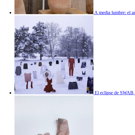
A media lumbre: el ar
El eclipse de SWAB 