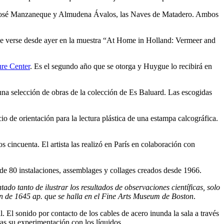
ía José Manzaneque y Almudena Ávalos, las Naves de Matadero. Ambos
ede verse desde ayer en la muestra “At Home in Holland: Vermeer and
re Center
. Es el segundo año que se otorga y Huygue lo recibirá en
a selección de obras de la colección de Es Baluard. Las escogidas
o de orientación para la lectura plástica de una estampa calcográfica.
os cincuenta. El artista las realizó en París en colaboración con
 de 80 instalaciones, assemblages y collages creados desde 1966.
tado tanto de ilustrar los resultados de observaciones científicas, solo
án de 1645 ap. que se halla en el Fine Arts Museum de Boston
.
 El sonido por contacto de los cables de acero inunda la sala a través
ras su experimentación con los líquidos.