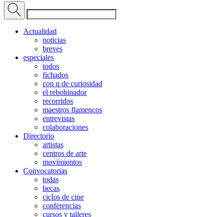
Actualidad
noticias
breves
especiales
todos
fichados
con q de curiosidad
el rebobinador
recorridos
maestros flamencos
entrevistas
colaboraciones
Directorio
artistas
centros de arte
movimientos
Convocatorias
todas
becas
ciclos de cine
conferencias
cursos y talleres