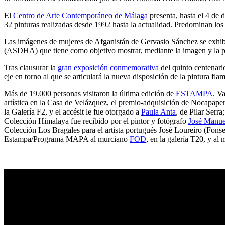
El
Centro de Arte Contemporáneo de Málaga
presenta, hasta el 4 de 
32 pinturas realizadas desde 1992 hasta la actualidad. Predominan lo
Las imágenes de mujeres de Afganistán de Gervasio Sánchez se exhib
(ASDHA) que tiene como objetivo mostrar, mediante la imagen y la pal
Tras clausurar la
gran exposición conmemorativa
del quinto centenari
eje en torno al que se articulará la nueva disposición de la pintura f
Más de 19.000 personas visitaron la última edición de
ESTAMPA
. V
artística en la Casa de Velázquez, el premio-adquisición de Nocapap
la Galería F2, y el accésit le fue otorgado a
Paula Anta
, de Pilar Serr
Colección Himalaya fue recibido por el pintor y fotógrafo
José Manuel
Colección Los Bragales para el artista portugués José Loureiro (Fons
Estampa/Programa MAPA al murciano
FOD
, en la galería T20, y a