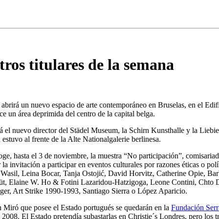
tros titulares de la semana
abrirá un nuevo espacio de arte contemporáneo en Bruselas, en el Edific
ce un área deprimida del centro de la capital belga.
 el nuevo director del Städel Museum, la Schirn Kunsthalle y la Liebi
estuvo al frente de la Alte Nationalgalerie berlinesa.
ge, hasta el 3 de noviembre, la muestra “No participación”, comisariad
r la invitación a participar en eventos culturales por razones éticas o p
asil, Leina Bocar, Tanja Ostojić, David Horvitz, Catherine Opie, Barb
üt, Elaine W. Ho & Fotini Lazaridou-Hatzigoga, Leone Contini, Chto De
ger, Art Strike 1990-1993, Santiago Sierra o López Aparicio.
n Miró que posee el Estado portugués se quedarán en la
Fundación Serr
2008. El Estado pretendía subastarlas en Christie´s Londres, pero los tr