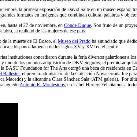
diciembre, la primera exposición de David Salle en un museo español tra
s grandes formatos en imágenes que combinan cultura, palabras y objet
en, hasta el 27 de noviembre, en
Conde Duque
. Son fruto de un proy
abra, la realidad de las mujeres de ese país.
o de la muerte de El Bosco, el
Museo del Prado
ha anunciado que dedicar
lamenca e hispano-flamenca de los siglos XV y XVI en el centro.
arias instituciones concedieron durante la feria diversos galardones a l
er y uno de los premios-adquisición de DKV Seguros; el premio-adquisi
a; la BASU Foundation for The Arts otorgó una beca de residencia en Ca
 Ballester
, el premio-adquisición de la Colección Navacerrada fue para
eca Macedo) y la alicantina Clara Sánchez Sala (ATM galería). Por últi
l malagueño
Antonio R. Montesinos,
en Isabel Hurley. Felicitamos a todo