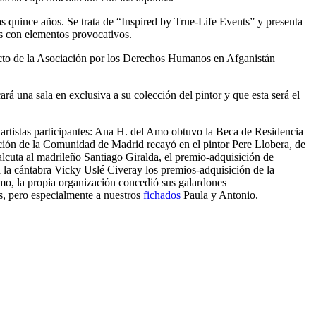
s quince años. Se trata de “Inspired by True-Life Events” y presenta
os con elementos provocativos.
ecto de la Asociación por los Derechos Humanos en Afganistán
á una sala en exclusiva a su colección del pintor y que esta será el
os artistas participantes: Ana H. del Amo obtuvo la Beca de Residencia
ción de la Comunidad de Madrid recayó en el pintor Pere Llobera, de
lcuta al madrileño Santiago Giralda, el premio-adquisición de
 la cántabra Vicky Uslé Civeray los premios-adquisición de la
mo, la propia organización concedió sus galardones
s, pero especialmente a nuestros
fichados
Paula y Antonio.