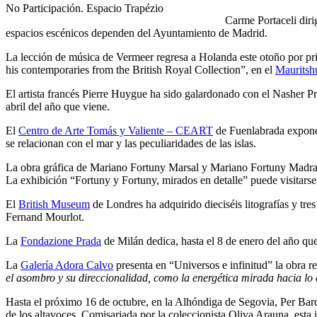
No Participación. Espacio Trapézio
Carme Portaceli dir
espacios escénicos dependen del Ayuntamiento de Madrid.
La lección de música de Vermeer regresa a Holanda este otoño por pri
his contemporaries from the British Royal Collection”, en el
Mauritsh
El artista francés Pierre Huygue ha sido galardonado con el Nasher P
abril del año que viene.
El
Centro de Arte Tomás y Valiente – CEART
de Fuenlabrada expone,
se relacionan con el mar y las peculiaridades de las islas.
La obra gráfica de Mariano Fortuny Marsal y Mariano Fortuny Madrazo
La exhibición “Fortuny y Fortuny, mirados en detalle” puede visitarse
El
British Museum
de Londres ha adquirido dieciséis litografías y tres
Fernand Mourlot.
La
Fondazione Prada
de Milán dedica, hasta el 8 de enero del año qu
La
Galería Adora Calvo
presenta en “Universos e infinitud” la obra re
el asombro y su direccionalidad, como la energética mirada hacia lo
Hasta el próximo 16 de octubre, en la Alhóndiga de Segovia, Per Barcl
de los altavoces. Comisariada por la coleccionista Oliva Arauna, esta 