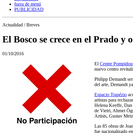
fuera de menú
PUBLICIDAD
Actualidad / Breves
El Bosco se crece en el Prado y o
01/10/2016
El
Centre Pompidou
nuevo centro revitali
Philipp Demandt será
del arte, Demandt ya 
Espacio Trapézio
aco
artistas para rechaza
Helena Keeffe, Dan W
de Vietri, Ahmet Ög
Artists, Gustav Metz
Las 85 obras de Joa
fue nacionalizado en 