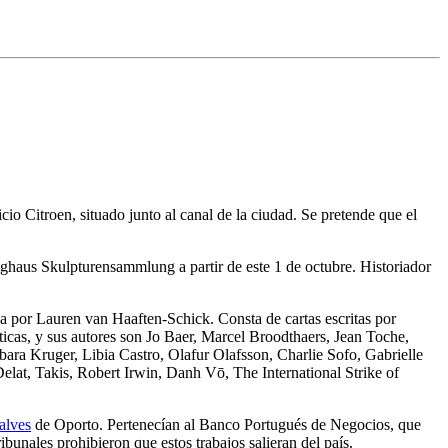
io Citroen, situado junto al canal de la ciudad. Se pretende que el
eghaus Skulpturensammlung a partir de este 1 de octubre. Historiador
a por Lauren van Haaften-Schick. Consta de cartas escritas por
olíticas, y sus autores son Jo Baer, Marcel Broodthaers, Jean Toche,
ara Kruger, Libia Castro, Olafur Olafsson, Charlie Sofo, Gabrielle
lat, Takis, Robert Irwin, Danh Vō, The International Strike of
alves
de Oporto. Pertenecían al Banco Portugués de Negocios, que
ibunales prohibieron que estos trabajos salieran del país.