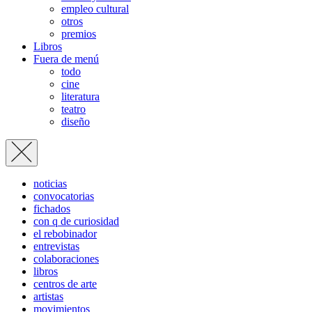
empleo cultural
otros
premios
Libros
Fuera de menú
todo
cine
literatura
teatro
diseño
noticias
convocatorias
fichados
con q de curiosidad
el rebobinador
entrevistas
colaboraciones
libros
centros de arte
artistas
movimientos