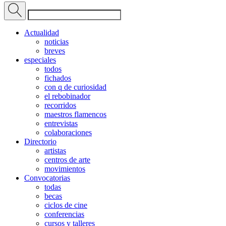
Actualidad
noticias
breves
especiales
todos
fichados
con q de curiosidad
el rebobinador
recorridos
maestros flamencos
entrevistas
colaboraciones
Directorio
artistas
centros de arte
movimientos
Convocatorias
todas
becas
ciclos de cine
conferencias
cursos y talleres