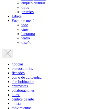
empleo cultural
otros
premios
Libros
Fuera de menú
todo
cine
literatura
teatro
diseño
noticias
convocatorias
fichados
con q de curiosidad
el rebobinador
entrevistas
colaboraciones
libros
centros de arte
artistas
movimientos