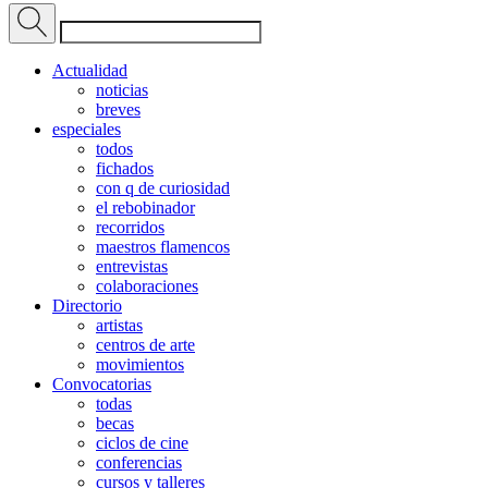
Actualidad
noticias
breves
especiales
todos
fichados
con q de curiosidad
el rebobinador
recorridos
maestros flamencos
entrevistas
colaboraciones
Directorio
artistas
centros de arte
movimientos
Convocatorias
todas
becas
ciclos de cine
conferencias
cursos y talleres