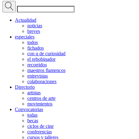
Actualidad
noticias
breves
especiales
todos
fichados
con q de curiosidad
el rebobinador
recorridos
maestros flamencos
entrevistas
colaboraciones
Directorio
artistas
centros de arte
movimientos
Convocatorias
todas
becas
ciclos de cine
conferencias
cursos y talleres