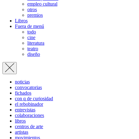
empleo cultural
otros
premios
Libros
Fuera de menú
todo
cine
literatura
teatro
diseño
noticias
convocatorias
fichados
con q de curiosidad
el rebobinador
entrevistas
colaboraciones
libros
centros de arte
artistas
movimientos