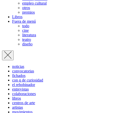
empleo cultural
otros
premios
Libros
Fuera de menú
todo
cine
literatura
teatro
diseño
noticias
convocatorias
fichados
con q de curiosidad
el rebobinador
entrevistas
colaboraciones
libros
centros de arte
artistas
movimientos