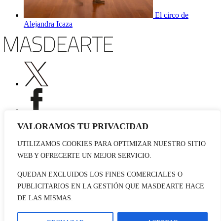
El circo de
Alejandra Icaza
VALORAMOS TU PRIVACIDAD
UTILIZAMOS COOKIES PARA OPTIMIZAR NUESTRO SITIO
Publicidad
WEB Y OFRECERTE UN MEJOR SERVICIO.
Staff
Contacto
QUEDAN EXCLUIDOS LOS FINES COMERCIALES O
PUBLICITARIOS EN LA GESTIÓN QUE MASDEARTE HACE
© 2026 masdearte. Información de exposiciones, museos y artistas
DE LAS MISMAS.
Aviso legal
Política de cookies