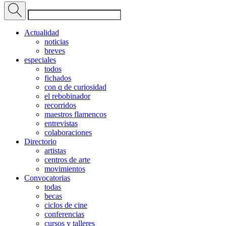
Actualidad
noticias
breves
especiales
todos
fichados
con q de curiosidad
el rebobinador
recorridos
maestros flamencos
entrevistas
colaboraciones
Directorio
artistas
centros de arte
movimientos
Convocatorias
todas
becas
ciclos de cine
conferencias
cursos y talleres