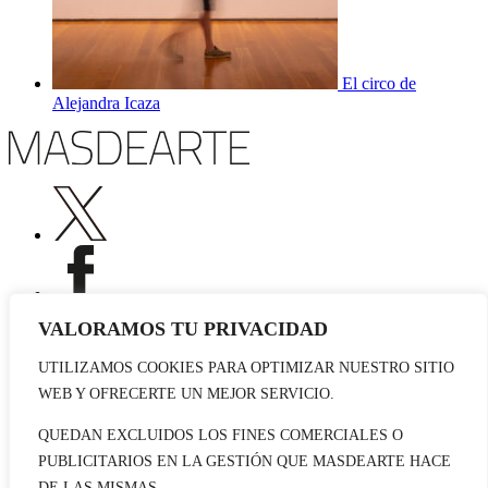
El circo de
Alejandra Icaza
VALORAMOS TU PRIVACIDAD
UTILIZAMOS COOKIES PARA OPTIMIZAR NUESTRO SITIO
Publicidad
WEB Y OFRECERTE UN MEJOR SERVICIO.
Staff
Contacto
QUEDAN EXCLUIDOS LOS FINES COMERCIALES O
PUBLICITARIOS EN LA GESTIÓN QUE MASDEARTE HACE
© 2026 masdearte. Información de exposiciones, museos y artistas
DE LAS MISMAS.