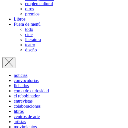
empleo cultural
otros
premios
Libros
Fuera de menú
todo
cine
literatura
teatro
diseño
noticias
convocatorias
fichados
con q de curiosidad
el rebobinador
entrevistas
colaboraciones
libros
centros de arte
artistas
movimientos