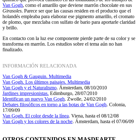
Van Gogh
, como el amarillo que deviene marrón chocolate en sus
Girasoles
. Parece ser que las causas residen en el producto que el
holandés empleaba para elaborar ese pigmento amarillo, el cromato
de plomo, que mezclaba con sulfato de bario para aportarle claridad
y brillo.
En contacto con la luz ese componente pierde parte de su color y se
transforma en marrón. Los estudios sobre el tema aún no han
finalizado.
INFORMACIÓN RELACIONADA
Van Gogh & Gauguin. Multimedia
Van Gogh. Los últimos paisajes. Multimedia
Van Gogh y el Naturalismo
. Ámsterdam, 08/10/2010
Jardines impresionistas.
Edimburgo, 28/07/2010
Identifican un nuevo Van Gogh
. Zwolle, 24/02/2010
Debates filosóficos en torno a las botas de Van Gogh
. Colonia,
17/09/09
Van Gogh. El color desde la línea
. Viena, hasta el 08/12/08
Van Gogh y los colores de la noche
. Ámsterdam, hasta el 07/06/09
OTROS CONTENIDOS EN MASDEARTE