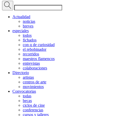
Actualidad
noticias
breves
especiales
todos
fichados
con q de curiosidad
el rebobinador
recorridos
maestros flamencos
entrevistas
colaboraciones
Directorio
artistas
centros de arte
movimientos
Convocatorias
todas
becas
ciclos de cine
conferencias
cursos y talleres