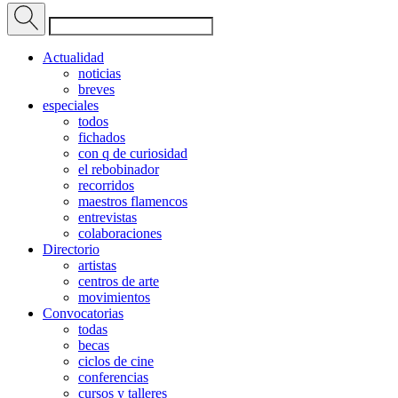
Actualidad
noticias
breves
especiales
todos
fichados
con q de curiosidad
el rebobinador
recorridos
maestros flamencos
entrevistas
colaboraciones
Directorio
artistas
centros de arte
movimientos
Convocatorias
todas
becas
ciclos de cine
conferencias
cursos y talleres