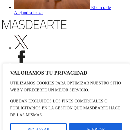
El circo de
Alejandra Icaza
VALORAMOS TU PRIVACIDAD
UTILIZAMOS COOKIES PARA OPTIMIZAR NUESTRO SITIO
Publicidad
WEB Y OFRECERTE UN MEJOR SERVICIO.
Staff
Contacto
QUEDAN EXCLUIDOS LOS FINES COMERCIALES O
PUBLICITARIOS EN LA GESTIÓN QUE MASDEARTE HACE
© 2026 masdearte. Información de exposiciones, museos y artistas
DE LAS MISMAS.
Aviso legal
Política de cookies
Política de Privacidad
RECHAZAR
ACEPTAR