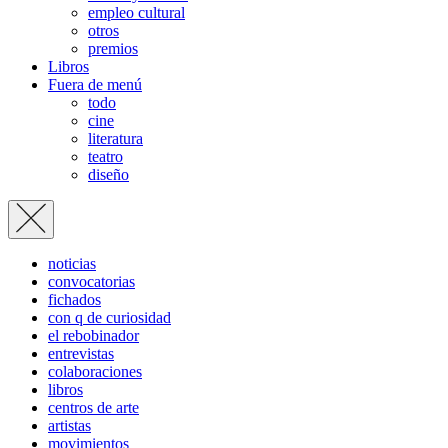
empleo cultural
otros
premios
Libros
Fuera de menú
todo
cine
literatura
teatro
diseño
noticias
convocatorias
fichados
con q de curiosidad
el rebobinador
entrevistas
colaboraciones
libros
centros de arte
artistas
movimientos