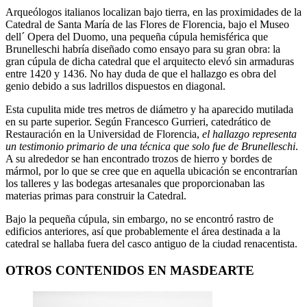
Arqueólogos italianos localizan bajo tierra, en las proximidades de la
Catedral de Santa María de las Flores de Florencia, bajo el Museo
dell´ Opera del Duomo, una pequeña cúpula hemisférica que
Brunelleschi habría diseñado como ensayo para su gran obra: la
gran cúpula de dicha catedral que el arquitecto elevó sin armaduras
entre 1420 y 1436. No hay duda de que el hallazgo es obra del
genio debido a sus ladrillos dispuestos en diagonal.
Esta cupulita mide tres metros de diámetro y ha aparecido mutilada
en su parte superior. Según Francesco Gurrieri, catedrático de
Restauración en la Universidad de Florencia,
el hallazgo representa
un testimonio primario de una técnica que solo fue de Brunelleschi
.
A su alrededor se han encontrado trozos de hierro y bordes de
mármol, por lo que se cree que en aquella ubicación se encontrarían
los talleres y las bodegas artesanales que proporcionaban las
materias primas para construir la Catedral.
Bajo la pequeña cúpula, sin embargo, no se encontró rastro de
edificios anteriores, así que probablemente el área destinada a la
catedral se hallaba fuera del casco antiguo de la ciudad renacentista.
OTROS CONTENIDOS EN MASDEARTE