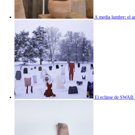
A media lumbre: el ar
El eclipse de SWAB 