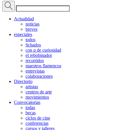
Actualidad
noticias
breves
especiales
todos
fichados
con q de curiosidad
el rebobinador
recorridos
maestros flamencos
entrevistas
colaboraciones
Directorio
artistas
centros de arte
movimientos
Convocatorias
todas
becas
ciclos de cine
conferencias
cursos y talleres