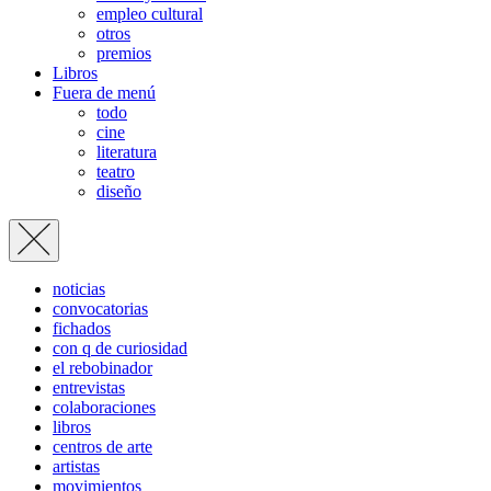
empleo cultural
otros
premios
Libros
Fuera de menú
todo
cine
literatura
teatro
diseño
noticias
convocatorias
fichados
con q de curiosidad
el rebobinador
entrevistas
colaboraciones
libros
centros de arte
artistas
movimientos