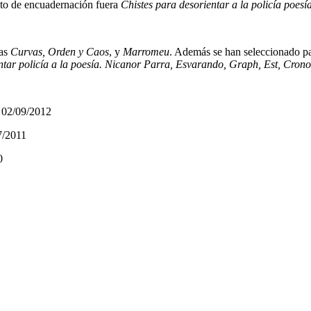
jeto de encuadernación fuera
Chistes para desorientar a la policía poesí
mas
Curvas, Orden y Caos
, y
Marromeu
. Además se han seleccionado pa
entar policía a la poesía. Nicanor Parra, Esvarando, Graph, Est, Crono
l 02/09/2012
7/2011
0