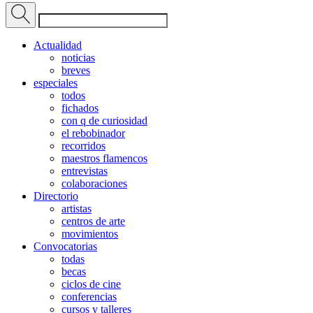
Actualidad
noticias
breves
especiales
todos
fichados
con q de curiosidad
el rebobinador
recorridos
maestros flamencos
entrevistas
colaboraciones
Directorio
artistas
centros de arte
movimientos
Convocatorias
todas
becas
ciclos de cine
conferencias
cursos y talleres