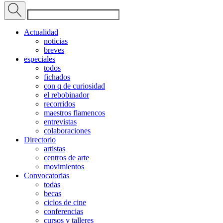
Actualidad
noticias
breves
especiales
todos
fichados
con q de curiosidad
el rebobinador
recorridos
maestros flamencos
entrevistas
colaboraciones
Directorio
artistas
centros de arte
movimientos
Convocatorias
todas
becas
ciclos de cine
conferencias
cursos y talleres