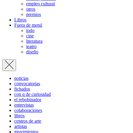
empleo cultural
otros
premios
Libros
Fuera de menú
todo
cine
literatura
teatro
diseño
noticias
convocatorias
fichados
con q de curiosidad
el rebobinador
entrevistas
colaboraciones
libros
centros de arte
artistas
movimientos