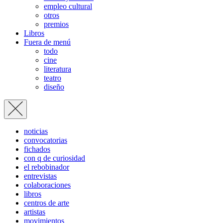
empleo cultural
otros
premios
Libros
Fuera de menú
todo
cine
literatura
teatro
diseño
noticias
convocatorias
fichados
con q de curiosidad
el rebobinador
entrevistas
colaboraciones
libros
centros de arte
artistas
movimientos