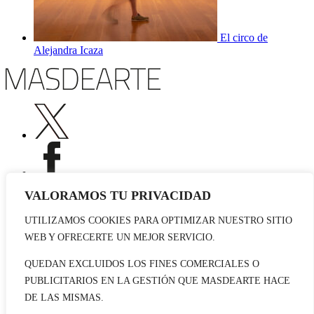
El circo de
Alejandra Icaza
VALORAMOS TU PRIVACIDAD
UTILIZAMOS COOKIES PARA OPTIMIZAR NUESTRO SITIO
Publicidad
WEB Y OFRECERTE UN MEJOR SERVICIO.
Staff
Contacto
QUEDAN EXCLUIDOS LOS FINES COMERCIALES O
PUBLICITARIOS EN LA GESTIÓN QUE MASDEARTE HACE
© 2026 masdearte. Información de exposiciones, museos y artistas
DE LAS MISMAS.
Aviso legal