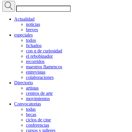
Actualidad
noticias
breves
especiales
todos
fichados
con q de curiosidad
el rebobinador
recorridos
maestros flamencos
entrevistas
colaboraciones
Directorio
artistas
centros de arte
movimientos
Convocatorias
todas
becas
ciclos de cine
conferencias
cursos y talleres