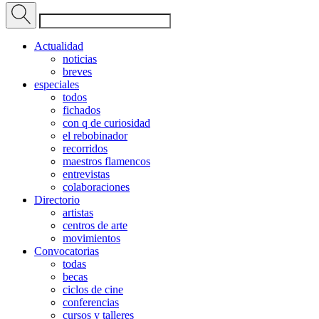
Actualidad
noticias
breves
especiales
todos
fichados
con q de curiosidad
el rebobinador
recorridos
maestros flamencos
entrevistas
colaboraciones
Directorio
artistas
centros de arte
movimientos
Convocatorias
todas
becas
ciclos de cine
conferencias
cursos y talleres