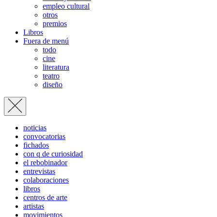
empleo cultural
otros
premios
Libros
Fuera de menú
todo
cine
literatura
teatro
diseño
noticias
convocatorias
fichados
con q de curiosidad
el rebobinador
entrevistas
colaboraciones
libros
centros de arte
artistas
movimientos