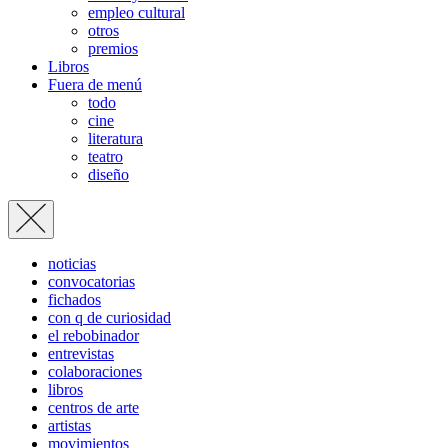
empleo cultural
otros
premios
Libros
Fuera de menú
todo
cine
literatura
teatro
diseño
noticias
convocatorias
fichados
con q de curiosidad
el rebobinador
entrevistas
colaboraciones
libros
centros de arte
artistas
movimientos