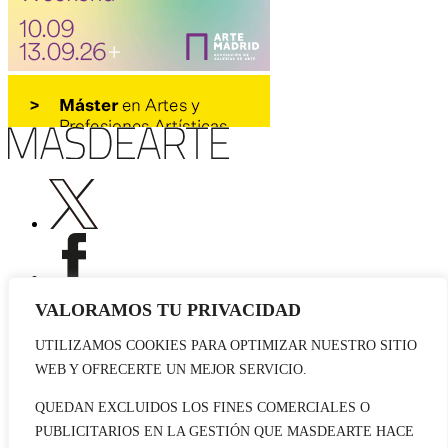
VALORAMOS TU PRIVACIDAD
UTILIZAMOS COOKIES PARA OPTIMIZAR NUESTRO SITIO
Publicidad
WEB Y OFRECERTE UN MEJOR SERVICIO.
Staff
Contacto
QUEDAN EXCLUIDOS LOS FINES COMERCIALES O
PUBLICITARIOS EN LA GESTIÓN QUE MASDEARTE HACE
© 2026 masdearte. Información de exposiciones, museos y artistas