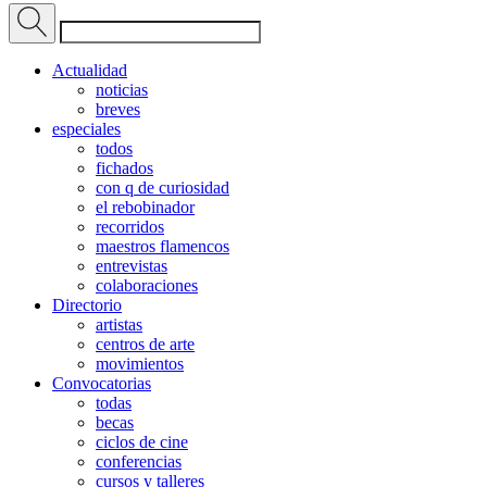
Actualidad
noticias
breves
especiales
todos
fichados
con q de curiosidad
el rebobinador
recorridos
maestros flamencos
entrevistas
colaboraciones
Directorio
artistas
centros de arte
movimientos
Convocatorias
todas
becas
ciclos de cine
conferencias
cursos y talleres