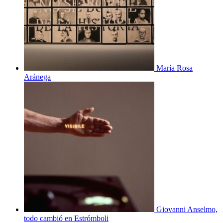
María Rosa
Aránega
Giovanni Anselmo,
todo cambió en Estrómboli