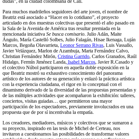
dudas”, en la ciudad colombiana de Cali.
Para muchos madrileños seguidores del arte joven, el nombre de
Beatriz está asociado a “Hacer en lo cotidiano”, el proyecto
articulado en dos muestras colectivas que presentó el año pasado en
la Sala de la Avenida de América tras resultar premiada en la
mencionada iniciativa
Se busca comisario
. Julio Adán, Maite
Ángulo, María Castelló Solbes, Julio Falagán, Hisae Ikenaga, Luján
Marcos, Begoña Olavarrieta,
Leonor Serrano Rivas
, Luis Vassallo,
Javier Velázquez, Marlon de Azambuja, Marta Fernández Calvo,
Christian Fernández Mirón,
Cristina Garrido
, Carlos Granados, Raúl
Hidalgo, Fermín Jiménez Landa,
Isabel Marcos
, Javier R.Casado y
el colectivo Núbol participaron en aquella doble exposición en la
que Beatriz mostró su exhaustivo conocimiento del panorama
artístico de los autores de su generación y enlazó la práctica artística
con la experiencia ciudadana, el rigor en lo conceptual con el
dinamismo derivado de la diversidad de las propuestas presentadas y
de las múltiples actividades que acompañaron la exhibición: talleres,
conciertos, visitas guiadas… que permitieron una mayor
participación de los espectadores, previamente involucrados en una
propuesta que de por sí incentivaba la empatía.
Los creadores, mediadores, músicos y colectivos que se sumaron a
su proyecto, inspirado en las tesis de Michel de Certeau, nos
invitaron a cuestionarnos las posibilidades de transformar valores