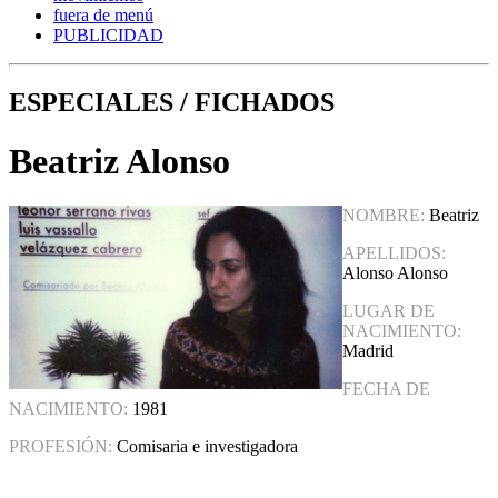
fuera de menú
PUBLICIDAD
ESPECIALES / FICHADOS
Beatriz Alonso
NOMBRE:
Beatriz
APELLIDOS:
Alonso Alonso
LUGAR DE
NACIMIENTO:
Madrid
FECHA DE
NACIMIENTO:
1981
PROFESIÓN:
Comisaria e investigadora