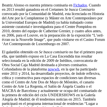
Beatriz Alonso es nuestra primera comisaria en
Fichados
. Cuando
en 2013 resultó ganadora en el Certamen
Se busca Comisario
convocado por la Comunidad de Madrid, esta licenciada en Historia
del Arte por la Complutense (y Máster en Arte Contemporáneo por
la Universidad Europea de Madrid) ya había trabajado como
asistente curatorial e investigadora para el Centre Pompidou en
2010, dentro del equipo de Catherine Grenier, y cuatro años antes,
en 2006, para el Louvre, en la preparación de la exposición “L’oeil-
écran ou la Nouvelle Image”, que pudo visitarse en el Casino Forum
‘Art Contemporain de Luxemburgo en 2007.
El galardón obtenido en
Se busca comisario
no fue el primero para
ella, que también expuso en La Casa Encendida tras resultar
seleccionada en la edición de 2009 de Inéditos, convocatoria de
Obra Social Caja Madrid destinada a jóvenes comisarios.
Cofundadora de la plataforma
nowwh
, en la que ha participado
entre 2011 y 2014, ha desarrollado proyectos, de índole reflexiva,
crítica y constructiva para espacios de condiciones tan diversas
como el Centro de Arte Dos de Mayo de Móstoles, el canario
Centro de Arte La Regenta, el Salón de Ángela Cuadra o el
MACBA de Barcelona y actualmente se ocupa del comisariado de
la primera de edición del ciclo UNDERSHOWS en la Galería
Alegría de Madrid; de él tendremos noticias en 2015. También
participará en el programa internacional de residencias “Lugar a