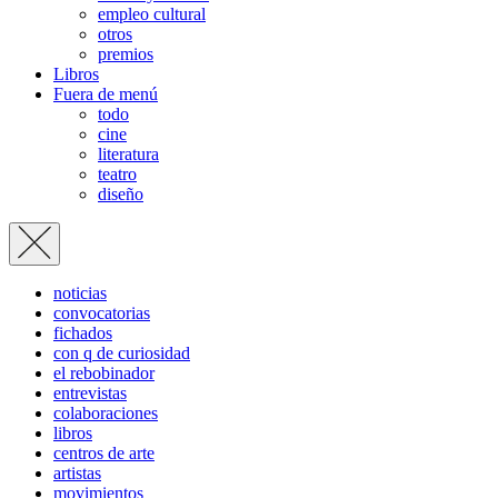
empleo cultural
otros
premios
Libros
Fuera de menú
todo
cine
literatura
teatro
diseño
noticias
convocatorias
fichados
con q de curiosidad
el rebobinador
entrevistas
colaboraciones
libros
centros de arte
artistas
movimientos