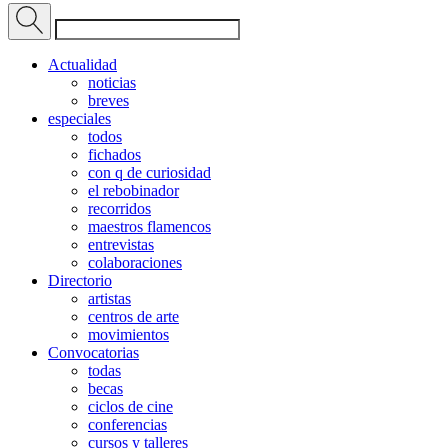
Actualidad
noticias
breves
especiales
todos
fichados
con q de curiosidad
el rebobinador
recorridos
maestros flamencos
entrevistas
colaboraciones
Directorio
artistas
centros de arte
movimientos
Convocatorias
todas
becas
ciclos de cine
conferencias
cursos y talleres