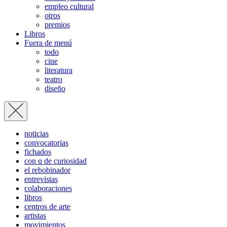
empleo cultural
otros
premios
Libros
Fuera de menú
todo
cine
literatura
teatro
diseño
noticias
convocatorias
fichados
con q de curiosidad
el rebobinador
entrevistas
colaboraciones
libros
centros de arte
artistas
movimientos