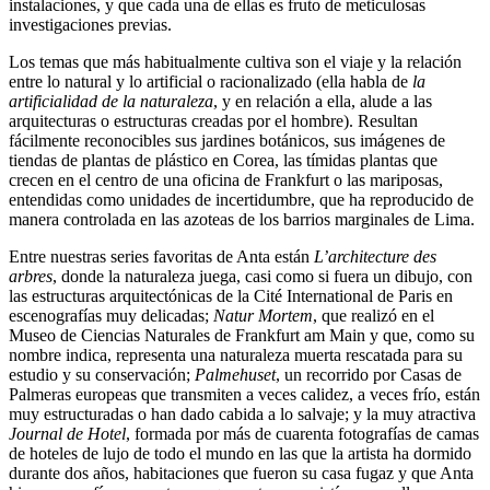
instalaciones, y que cada una de ellas es fruto de meticulosas
investigaciones previas.
Los temas que más habitualmente cultiva son el viaje y la relación
entre lo natural y lo artificial o racionalizado (ella habla de
la
artificialidad de la naturaleza
, y en relación a ella, alude a las
arquitecturas o estructuras creadas por el hombre). Resultan
fácilmente reconocibles sus jardines botánicos, sus imágenes de
tiendas de plantas de plástico en Corea, las tímidas plantas que
crecen en el centro de una oficina de Frankfurt o las mariposas,
entendidas como unidades de incertidumbre, que ha reproducido de
manera controlada en las azoteas de los barrios marginales de Lima.
Entre nuestras series favoritas de Anta están
L’architecture des
arbres
, donde la naturaleza juega, casi como si fuera un dibujo, con
las estructuras arquitectónicas de la Cité International de Paris en
escenografías muy delicadas;
Natur Mortem
, que realizó en el
Museo de Ciencias Naturales de Frankfurt am Main y que, como su
nombre indica, representa una naturaleza muerta rescatada para su
estudio y su conservación;
Palmehuset
, un recorrido por Casas de
Palmeras europeas que transmiten a veces calidez, a veces frío, están
muy estructuradas o han dado cabida a lo salvaje; y la muy atractiva
Journal de Hotel
, formada por más de cuarenta fotografías de camas
de hoteles de lujo de todo el mundo en las que la artista ha dormido
durante dos años, habitaciones que fueron su casa fugaz y que Anta