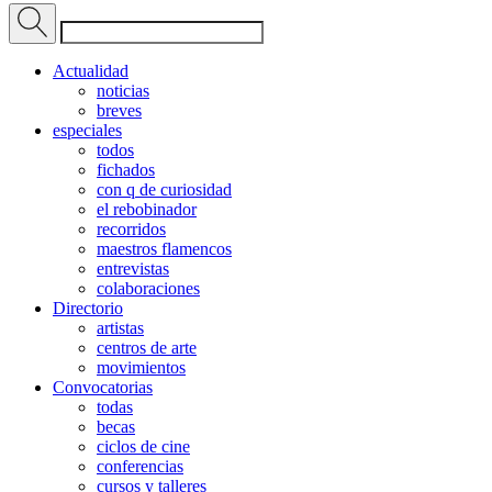
Actualidad
noticias
breves
especiales
todos
fichados
con q de curiosidad
el rebobinador
recorridos
maestros flamencos
entrevistas
colaboraciones
Directorio
artistas
centros de arte
movimientos
Convocatorias
todas
becas
ciclos de cine
conferencias
cursos y talleres