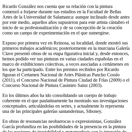
Ricardo González nos cuenta que su relación con la pintura
comenzó a forjarse durante sus estudios en la Facultad de Bellas
Artes de la Universidad de Salamanca: aunque inclinado desde antes
por este medio, aquellos años supusieron para este artista cántabro el
inicio de su profesionalización y de su concepción de la creación
como un campo de experimentación en el que sumergirse.
Expuso por primera vez en Reinosa, su localidad, donde mostró sus
primeros trabajos académicos; posteriormente en la murciana Galería
Clave presentó obras de su etapa figurativa inicial y, desde entonces,
hemos podido ver sus pinturas en varias ciudades españolas en el
marco de exhibiciones colectivas, a veces asociadas a certámenes en
los que ha participado. Entre los premios recibidos por Ricardo
figuran el Certamen Nacional de Artes Plásticas Pancho Cossío
(2011), el Concurso Nacional de Pintura Ciudad de Frías (2009) o el
Concurso Nacional de Pintura Casimiro Sainz (2003).
En los últimos años ha ido consolidando un cuerpo de trabajo
coherente en el que paulatinamente ha mostrado sus investigaciones
conceptuales, articulándolas en series, y actualmente lo representa
una de las principales galerías santanderinas, Siboney.
En obras de resonancias neobarrocas o expresionistas, González
García profundiza en las posibilidades de la presencia en la pintura
de las nociones de inestabilidad y metamorfosis con la intención de