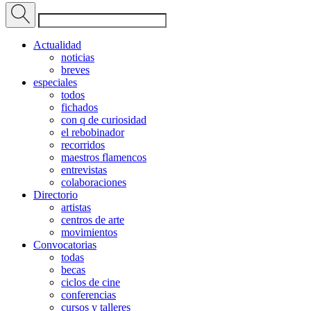
Actualidad
noticias
breves
especiales
todos
fichados
con q de curiosidad
el rebobinador
recorridos
maestros flamencos
entrevistas
colaboraciones
Directorio
artistas
centros de arte
movimientos
Convocatorias
todas
becas
ciclos de cine
conferencias
cursos y talleres