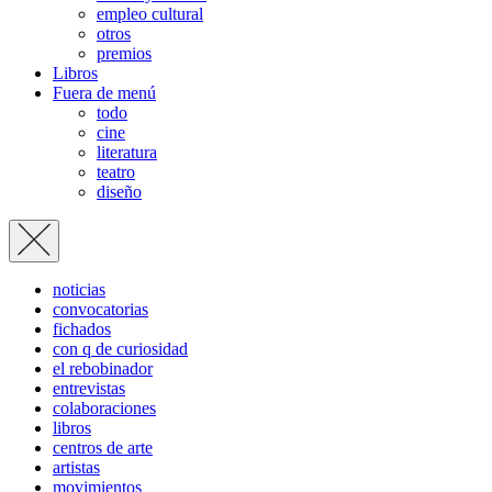
empleo cultural
otros
premios
Libros
Fuera de menú
todo
cine
literatura
teatro
diseño
noticias
convocatorias
fichados
con q de curiosidad
el rebobinador
entrevistas
colaboraciones
libros
centros de arte
artistas
movimientos