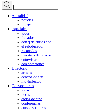
Actualidad
noticias
breves
especiales
todos
fichados
con q de curiosidad
el rebobinador
recorridos
maestros flamencos
entrevistas
colaboraciones
Directorio
artistas
centros de arte
movimientos
Convocatorias
todas
becas
ciclos de cine
conferencias
cursos y talleres