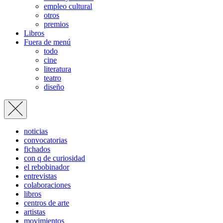
empleo cultural
otros
premios
Libros
Fuera de menú
todo
cine
literatura
teatro
diseño
noticias
convocatorias
fichados
con q de curiosidad
el rebobinador
entrevistas
colaboraciones
libros
centros de arte
artistas
movimientos