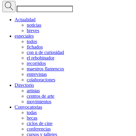
Actualidad
noticias
breves
especiales
todos
fichados
con q de curiosidad
el rebobinador
recorridos
maestros flamencos
entrevistas
colaboraciones
Directorio
artistas
centros de arte
movimientos
Convocatorias
todas
becas
ciclos de cine
conferencias
cursos y talleres