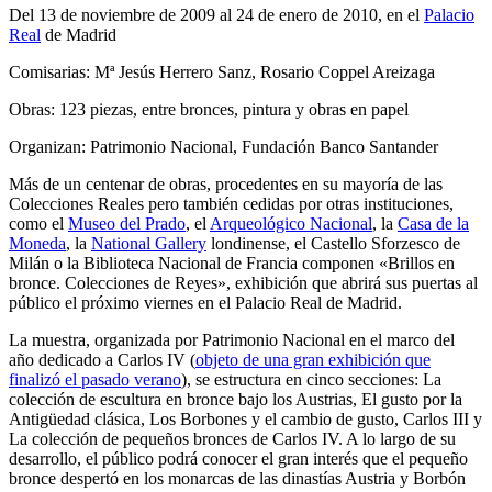
Del 13 de noviembre de 2009 al 24 de enero de 2010, en el
Palacio
Real
de Madrid
Comisarias: Mª Jesús Herrero Sanz, Rosario Coppel Areizaga
Obras: 123 piezas, entre bronces, pintura y obras en papel
Organizan: Patrimonio Nacional, Fundación Banco Santander
Más de un centenar de obras, procedentes en su mayoría de las
Colecciones Reales pero también cedidas por otras instituciones,
como el
Museo del Prado
, el
Arqueológico Nacional
, la
Casa de la
Moneda
, la
National Gallery
londinense, el Castello Sforzesco de
Milán o la Biblioteca Nacional de Francia componen «Brillos en
bronce. Colecciones de Reyes», exhibición que abrirá sus puertas al
público el próximo viernes en el Palacio Real de Madrid.
La muestra, organizada por Patrimonio Nacional en el marco del
año dedicado a Carlos IV (
objeto de una gran exhibición que
finalizó el pasado verano
), se estructura en cinco secciones: La
colección de escultura en bronce bajo los Austrias, El gusto por la
Antigüedad clásica, Los Borbones y el cambio de gusto, Carlos III y
La colección de pequeños bronces de Carlos IV. A lo largo de su
desarrollo, el público podrá conocer el gran interés que el pequeño
bronce despertó en los monarcas de las dinastías Austria y Borbón