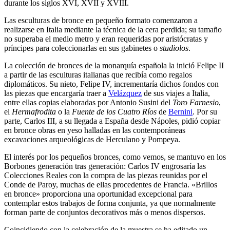
durante los siglos XVI, XVII y XVIII.
Las esculturas de bronce en pequeño formato comenzaron a
realizarse en Italia mediante la técnica de la cera perdida; su tamaño
no superaba el medio metro y eran requeridas por aristócratas y
príncipes para coleccionarlas en sus gabinetes o
studiolos
.
La colección de bronces de la monarquía española la inició Felipe II
a partir de las esculturas italianas que recibía como regalos
diplomáticos. Su nieto, Felipe IV, incrementaría dichos fondos con
las piezas que encargaría traer a
Velázquez
de sus viajes a Italia,
entre ellas copias elaboradas por Antonio Susini del
Toro Farnesio
,
el
Hermafrodita
o la
Fuente de los Cuatro Ríos
de
Bernini
. Por su
parte, Carlos III, a su llegada a España desde Nápoles, pidió copiar
en bronce obras en yeso halladas en las contemporáneas
excavaciones arqueológicas de Herculano y Pompeya.
El interés por los pequeños bronces, como vemos, se mantuvo en los
Borbones generación tras generación: Carlos IV engrosaría las
Colecciones Reales con la compra de las piezas reunidas por el
Conde de Paroy, muchas de ellas procedentes de Francia. «Brillos
en bronce» proporciona una oportunidad excepcional para
contemplar estos trabajos de forma conjunta, ya que normalmente
forman parte de conjuntos decorativos más o menos dispersos.
Coincidiendo con la celebración de la muestra se ha editado un