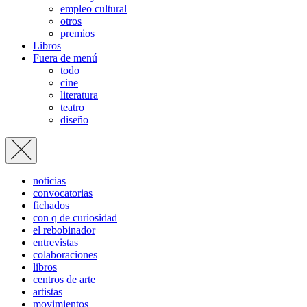
empleo cultural
otros
premios
Libros
Fuera de menú
todo
cine
literatura
teatro
diseño
noticias
convocatorias
fichados
con q de curiosidad
el rebobinador
entrevistas
colaboraciones
libros
centros de arte
artistas
movimientos