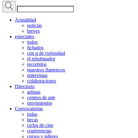
Actualidad
noticias
breves
especiales
todos
fichados
con q de curiosidad
el rebobinador
recorridos
maestros flamencos
entrevistas
colaboraciones
Directorio
artistas
centros de arte
movimientos
Convocatorias
todas
becas
ciclos de cine
conferencias
cursos y talleres