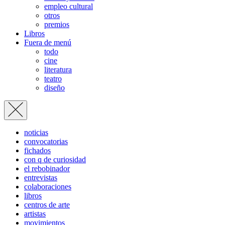
empleo cultural
otros
premios
Libros
Fuera de menú
todo
cine
literatura
teatro
diseño
noticias
convocatorias
fichados
con q de curiosidad
el rebobinador
entrevistas
colaboraciones
libros
centros de arte
artistas
movimientos