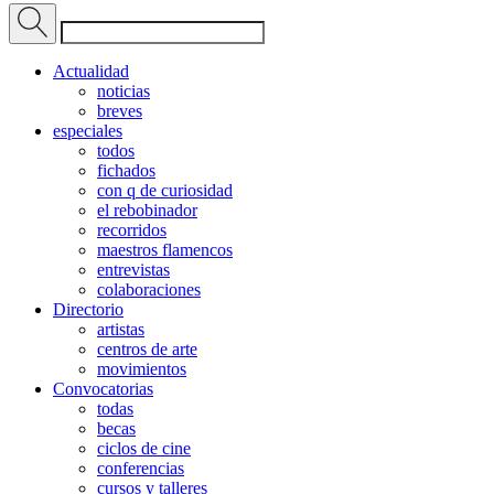
Actualidad
noticias
breves
especiales
todos
fichados
con q de curiosidad
el rebobinador
recorridos
maestros flamencos
entrevistas
colaboraciones
Directorio
artistas
centros de arte
movimientos
Convocatorias
todas
becas
ciclos de cine
conferencias
cursos y talleres