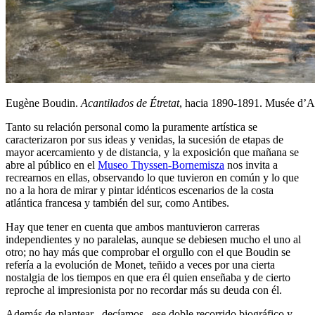
Eugène Boudin.
Acantilados de Étretat
, hacia 1890-1891. Musée d’
Tanto su relación personal como la puramente artística se
caracterizaron por sus ideas y venidas, la sucesión de etapas de
mayor acercamiento y de distancia, y la exposición que mañana se
abre al público en el
Museo Thyssen-Bornemisza
nos invita a
recrearnos en ellas, observando lo que tuvieron en común y lo que
no a la hora de mirar y pintar idénticos escenarios de la costa
atlántica francesa y también del sur, como Antibes.
Hay que tener en cuenta que ambos mantuvieron carreras
independientes y no paralelas, aunque se debiesen mucho el uno al
otro; no hay más que comprobar el orgullo con el que Boudin se
refería a la evolución de Monet, teñido a veces por una cierta
nostalgia de los tiempos en que era él quien enseñaba y de cierto
reproche al impresionista por no recordar más su deuda con él.
Además de plantear –decíamos– ese doble recorrido biográfico y