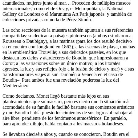
acantilados, mujeres junto al mar… Proceden de múltiples museos
internacionales, como el de Orsay, el Metropolitan, la National
Gallery de Londres o el Marunuma Art Park japonés, y también de
colecciones privadas como la de Pérez Simón.
Las ocho secciones de la muestra también apuntan a sus referencias
compartidas: se dedican a paisajes pintorescos (ambos estudiaron a
Rousseau o Daubigny), a las marinas (para los dos resultó decisivo
su encuentro con Jongkind en 1862), a las escenas de playa, muchas
en la emblemática Trouville; a sus delicados pasteles, en los que
destacan los cielos y atardeceres de Boudin, que impresionaron a
Corot; a las variaciones sobre un único motivo, a los litorales
agrestes, la luz y sus reflejos (ojo a la fusión de cielos y mar) y a sus
transformadores viajes al sur –también a Venecia en el caso de
Boudin–. Para ambos fue una revelación poderosa la luz del
Mediterráneo.
Como decíamos, Monet llegó bastante más lejos en sus
planteamientos que su maestro, pero es cierto que la situación más
acomodada de su familia le facilitó bastante sus comienzos artísticos
y que Boudin había puesto los cimientos de sus logros al trabajar al
aire libre, pendiente de los fenómenos atmosféricos. En paralelo,
para aprender dibujo, había copiado a los maestros holandeses.
Se llevaban dieciséis años y, cuando se conocieron, Boudin era el