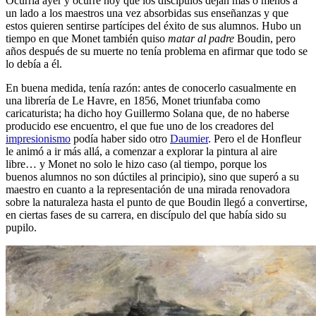
Ocurría ayer y ocurre hoy que los discípulos dejan más o menos a
un lado a los maestros una vez absorbidas sus enseñanzas y que
estos quieren sentirse partícipes del éxito de sus alumnos. Hubo un
tiempo en que Monet también quiso
matar al padre
Boudin, pero
años después de su muerte no tenía problema en afirmar que todo se
lo debía a él.
En buena medida, tenía razón: antes de conocerlo casualmente en
una librería de Le Havre, en 1856, Monet triunfaba como
caricaturista; ha dicho hoy Guillermo Solana que, de no haberse
producido ese encuentro, el que fue uno de los creadores del
impresionismo
podía haber sido otro
Daumier
. Pero el de Honfleur
le animó a ir más allá, a comenzar a explorar la pintura al aire
libre… y Monet no solo le hizo caso (al tiempo, porque los
buenos alumnos no son dúctiles al principio), sino que superó a su
maestro en cuanto a la representación de una mirada renovadora
sobre la naturaleza hasta el punto de que Boudin llegó a convertirse,
en ciertas fases de su carrera, en discípulo del que había sido su
pupilo.