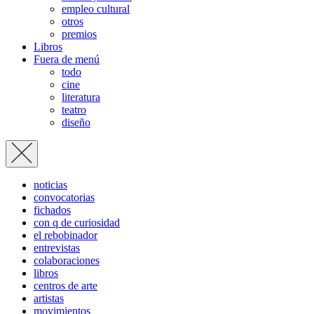
empleo cultural
otros
premios
Libros
Fuera de menú
todo
cine
literatura
teatro
diseño
noticias
convocatorias
fichados
con q de curiosidad
el rebobinador
entrevistas
colaboraciones
libros
centros de arte
artistas
movimientos