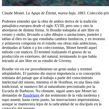
Claude Monet.
La Aguja de Étretat, marea baja
, 1883. Colección pr
Podemos entender que la obra de ambos deriva de la tradición
paisajística europea desde el siglo XVIII, pero uno y otro la
abordaron de distinta forma. Si Boudin trabajaba al aire libre en
verano y otoño, llevando a cabo dibujos o anotaciones, pasteles y
tablas al óleo en las que estudiaba cambios lumínicos, y en invierno
y primavera componía en el estudio sus obras más ambiciosas,
destinadas al Salon o a los coleccionistas, Monet heredó aquel
método con matices. Él terminó realizando el grueso de su
producción en exteriores, del natural, terminando lo que había
iniciado al aire libre en su estudio de Giverny.
Boudin vio en ese procedimiento un gesto audaz y terminó
adoptándolo. El parisino dio mayor importancia a su concepción
retiniana del paisaje que al trabajo a partir del conocimiento
intelectual del mismo, mientras el de Honfleur, en una línea más
tradicional, se mantuvo fiel al naturalismo preconizado por la
Escuela de Barbizon. No obstante, siguió antes que Monet las
demandas de
Baudelaire
de dar testimonio de la vida moderna y
supo asumir, hasta cierto punto, las innovaciones impresionistas,
aunque se mantuviera lejos de la radicalidad de su discípulo en la
captación del instante.