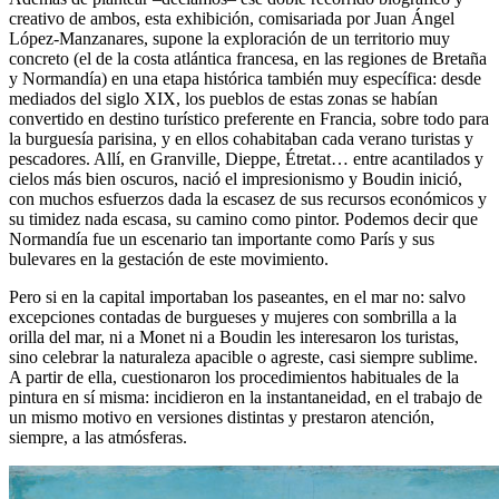
creativo de ambos, esta exhibición, comisariada por Juan Ángel
López-Manzanares, supone la exploración de un territorio muy
concreto (el de la costa atlántica francesa, en las regiones de Bretaña
y Normandía) en una etapa histórica también muy específica: desde
mediados del siglo XIX, los pueblos de estas zonas se habían
convertido en destino turístico preferente en Francia, sobre todo para
la burguesía parisina, y en ellos cohabitaban cada verano turistas y
pescadores. Allí, en Granville, Dieppe, Étretat… entre acantilados y
cielos más bien oscuros, nació el impresionismo y Boudin inició,
con muchos esfuerzos dada la escasez de sus recursos económicos y
su timidez nada escasa, su camino como pintor. Podemos decir que
Normandía fue un escenario tan importante como París y sus
bulevares en la gestación de este movimiento.
Pero si en la capital importaban los paseantes, en el mar no: salvo
excepciones contadas de burgueses y mujeres con sombrilla a la
orilla del mar, ni a Monet ni a Boudin les interesaron los turistas,
sino celebrar la naturaleza apacible o agreste, casi siempre sublime.
A partir de ella, cuestionaron los procedimientos habituales de la
pintura en sí misma: incidieron en la instantaneidad, en el trabajo de
un mismo motivo en versiones distintas y prestaron atención,
siempre, a las atmósferas.