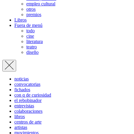
empleo cultural
otros
premios
Libros
Fuera de menú
todo
cine
literatura
teatro
diseño
noticias
convocatorias
fichados
con q de curiosidad
el rebobinador
entrevistas
colaboraciones
libros
centros de arte
artistas
movimientos