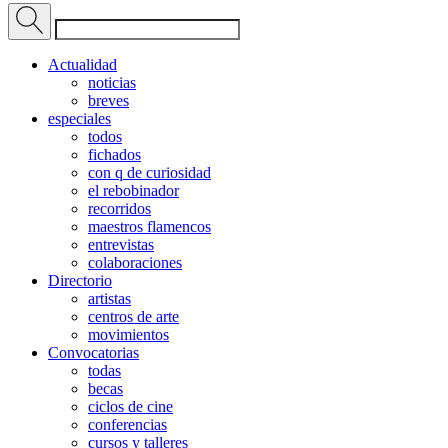
Actualidad
noticias
breves
especiales
todos
fichados
con q de curiosidad
el rebobinador
recorridos
maestros flamencos
entrevistas
colaboraciones
Directorio
artistas
centros de arte
movimientos
Convocatorias
todas
becas
ciclos de cine
conferencias
cursos y talleres