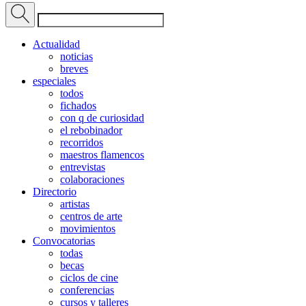
Actualidad
noticias
breves
especiales
todos
fichados
con q de curiosidad
el rebobinador
recorridos
maestros flamencos
entrevistas
colaboraciones
Directorio
artistas
centros de arte
movimientos
Convocatorias
todas
becas
ciclos de cine
conferencias
cursos y talleres