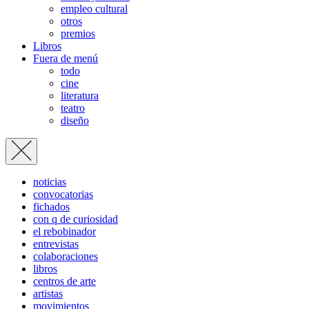
empleo cultural
otros
premios
Libros
Fuera de menú
todo
cine
literatura
teatro
diseño
noticias
convocatorias
fichados
con q de curiosidad
el rebobinador
entrevistas
colaboraciones
libros
centros de arte
artistas
movimientos