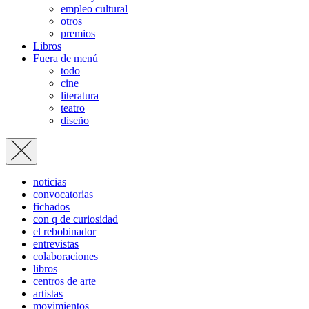
empleo cultural
otros
premios
Libros
Fuera de menú
todo
cine
literatura
teatro
diseño
noticias
convocatorias
fichados
con q de curiosidad
el rebobinador
entrevistas
colaboraciones
libros
centros de arte
artistas
movimientos