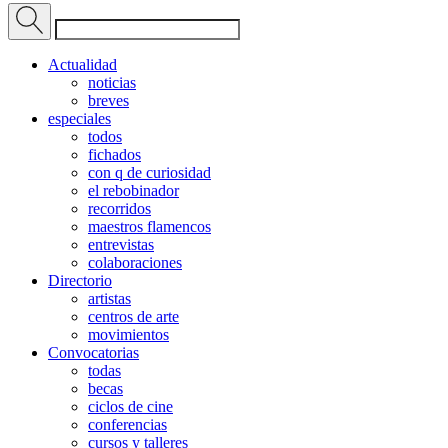
Actualidad
noticias
breves
especiales
todos
fichados
con q de curiosidad
el rebobinador
recorridos
maestros flamencos
entrevistas
colaboraciones
Directorio
artistas
centros de arte
movimientos
Convocatorias
todas
becas
ciclos de cine
conferencias
cursos y talleres