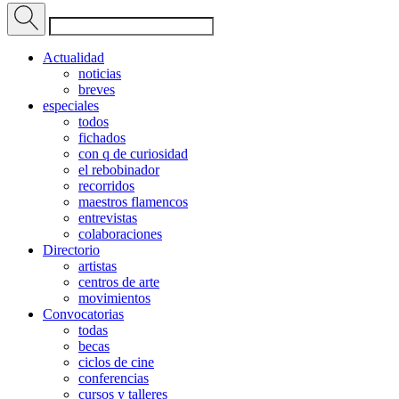
Actualidad
noticias
breves
especiales
todos
fichados
con q de curiosidad
el rebobinador
recorridos
maestros flamencos
entrevistas
colaboraciones
Directorio
artistas
centros de arte
movimientos
Convocatorias
todas
becas
ciclos de cine
conferencias
cursos y talleres