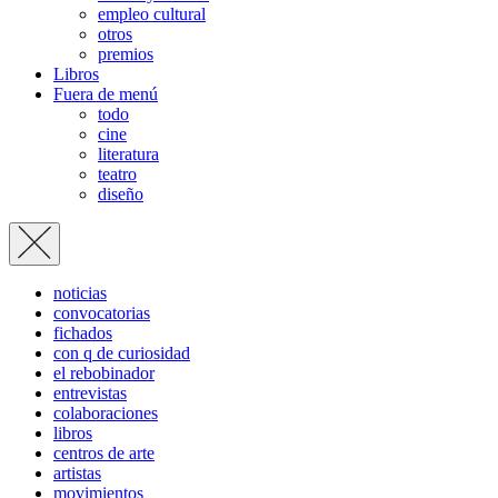
empleo cultural
otros
premios
Libros
Fuera de menú
todo
cine
literatura
teatro
diseño
noticias
convocatorias
fichados
con q de curiosidad
el rebobinador
entrevistas
colaboraciones
libros
centros de arte
artistas
movimientos