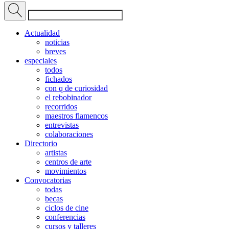
Actualidad
noticias
breves
especiales
todos
fichados
con q de curiosidad
el rebobinador
recorridos
maestros flamencos
entrevistas
colaboraciones
Directorio
artistas
centros de arte
movimientos
Convocatorias
todas
becas
ciclos de cine
conferencias
cursos y talleres