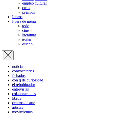
empleo cultural
otros
premios
Libros
Fuera de menú
todo
cine
literatura
teatro
diseño
noticias
convocatorias
fichados
con q de curiosidad
el rebobinador
entrevistas
colaboraciones
libros
centros de arte
artistas
movimientos