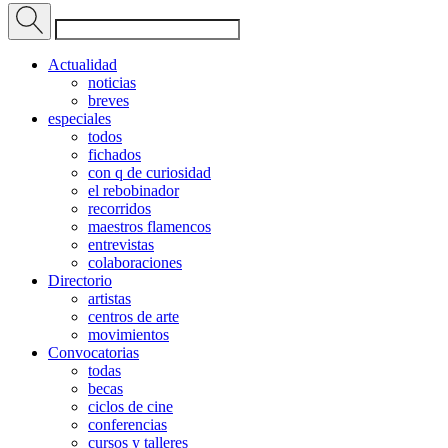
Actualidad
noticias
breves
especiales
todos
fichados
con q de curiosidad
el rebobinador
recorridos
maestros flamencos
entrevistas
colaboraciones
Directorio
artistas
centros de arte
movimientos
Convocatorias
todas
becas
ciclos de cine
conferencias
cursos y talleres