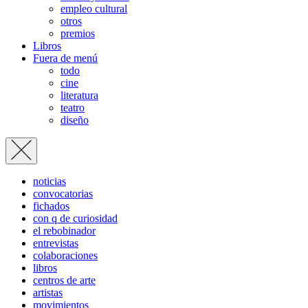
empleo cultural
otros
premios
Libros
Fuera de menú
todo
cine
literatura
teatro
diseño
noticias
convocatorias
fichados
con q de curiosidad
el rebobinador
entrevistas
colaboraciones
libros
centros de arte
artistas
movimientos