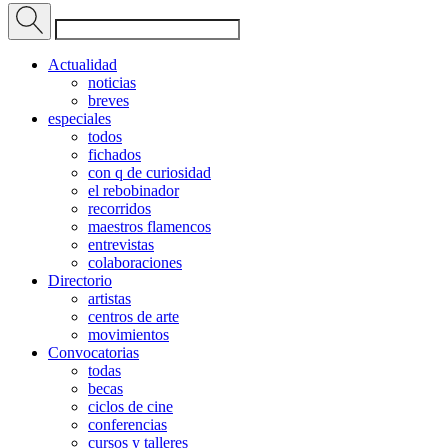
Actualidad
noticias
breves
especiales
todos
fichados
con q de curiosidad
el rebobinador
recorridos
maestros flamencos
entrevistas
colaboraciones
Directorio
artistas
centros de arte
movimientos
Convocatorias
todas
becas
ciclos de cine
conferencias
cursos y talleres