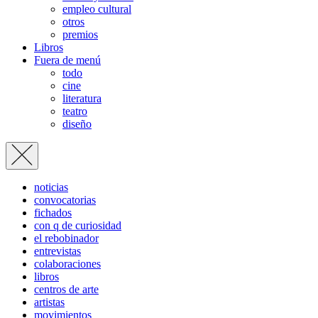
empleo cultural
otros
premios
Libros
Fuera de menú
todo
cine
literatura
teatro
diseño
noticias
convocatorias
fichados
con q de curiosidad
el rebobinador
entrevistas
colaboraciones
libros
centros de arte
artistas
movimientos