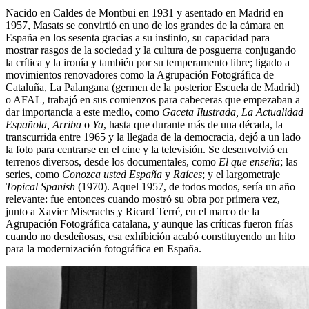
Nacido en Caldes de Montbui en 1931 y asentado en Madrid en
1957, Masats se convirtió en uno de los grandes de la cámara en
España en los sesenta gracias a su instinto, su capacidad para
mostrar rasgos de la sociedad y la cultura de posguerra conjugando
la crítica y la ironía y también por su temperamento libre; ligado a
movimientos renovadores como la Agrupación Fotográfica de
Cataluña, La Palangana (germen de la posterior Escuela de Madrid)
o AFAL, trabajó en sus comienzos para cabeceras que empezaban a
dar importancia a este medio, como
Gaceta Ilustrada, La Actualidad
Española, Arriba
o
Ya
, hasta que durante más de una década, la
transcurrida entre 1965 y la llegada de la democracia, dejó a un lado
la foto para centrarse en el cine y la televisión. Se desenvolvió en
terrenos diversos, desde los documentales, como
El que enseña
; las
series, como
Conozca usted España
y
Raíces
; y el largometraje
Topical Spanish
(1970). Aquel 1957, de todos modos, sería un año
relevante: fue entonces cuando mostró su obra por primera vez,
junto a Xavier Miserachs y Ricard Terré, en el marco de la
Agrupación Fotográfica catalana, y aunque las críticas fueron frías
cuando no desdeñosas, esa exhibición acabó constituyendo un hito
para la modernización fotográfica en España.