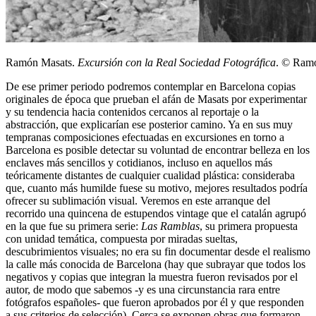
Ramón Masats.
Excursión con la Real Sociedad Fotográfica
. © Ram
De ese primer periodo podremos contemplar en Barcelona copias
originales de época que prueban el afán de Masats por experimentar
y su tendencia hacia contenidos cercanos al reportaje o la
abstracción, que explicarían ese posterior camino. Ya en sus muy
tempranas composiciones efectuadas en excursiones en torno a
Barcelona es posible detectar su voluntad de encontrar belleza en los
enclaves más sencillos y cotidianos, incluso en aquellos más
teóricamente distantes de cualquier cualidad plástica: consideraba
que, cuanto más humilde fuese su motivo, mejores resultados podría
ofrecer su sublimación visual. Veremos en este arranque del
recorrido una quincena de estupendos vintage que el catalán agrupó
en la que fue su primera serie:
Las Ramblas
, su primera propuesta
con unidad temática, compuesta por miradas sueltas,
descubrimientos visuales; no era su fin documentar desde el realismo
la calle más conocida de Barcelona (hay que subrayar que todos los
negativos y copias que integran la muestra fueron revisados por el
autor, de modo que sabemos -y es una circunstancia rara entre
fotógrafos españoles- que fueron aprobados por él y que responden
a sus criterios de selección). Cerca se exponen obras que formaron