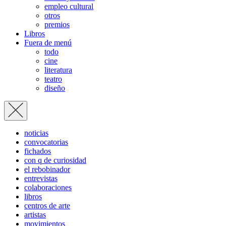
empleo cultural
otros
premios
Libros
Fuera de menú
todo
cine
literatura
teatro
diseño
noticias
convocatorias
fichados
con q de curiosidad
el rebobinador
entrevistas
colaboraciones
libros
centros de arte
artistas
movimientos