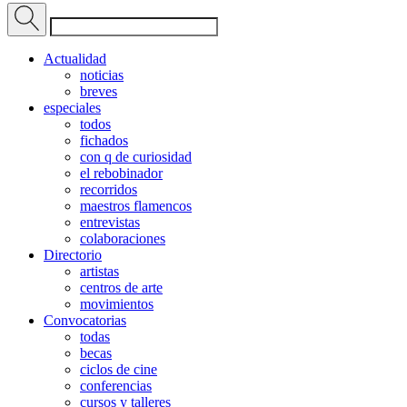
Actualidad
noticias
breves
especiales
todos
fichados
con q de curiosidad
el rebobinador
recorridos
maestros flamencos
entrevistas
colaboraciones
Directorio
artistas
centros de arte
movimientos
Convocatorias
todas
becas
ciclos de cine
conferencias
cursos y talleres