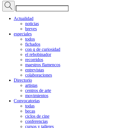
Actualidad
noticias
breves
especiales
todos
fichados
con q de curiosidad
el rebobinador
recorridos
maestros flamencos
entrevistas
colaboraciones
Directorio
artistas
centros de arte
movimientos
Convocatorias
todas
becas
ciclos de cine
conferencias
cursos y talleres