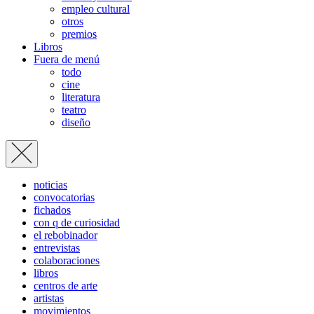
empleo cultural
otros
premios
Libros
Fuera de menú
todo
cine
literatura
teatro
diseño
noticias
convocatorias
fichados
con q de curiosidad
el rebobinador
entrevistas
colaboraciones
libros
centros de arte
artistas
movimientos