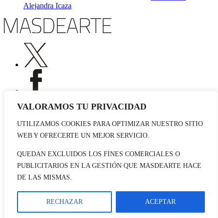
Alejandra Icaza
VALORAMOS TU PRIVACIDAD
UTILIZAMOS COOKIES PARA OPTIMIZAR NUESTRO SITIO
Publicidad
WEB Y OFRECERTE UN MEJOR SERVICIO.
Staff
Contacto
QUEDAN EXCLUIDOS LOS FINES COMERCIALES O
PUBLICITARIOS EN LA GESTIÓN QUE MASDEARTE HACE
© 2026 masdearte. Información de exposiciones, museos y artistas
DE LAS MISMAS.
Aviso legal
Política de cookies
Política de Privacidad
RECHAZAR
ACEPTAR
Datos sociales