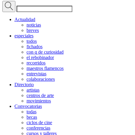
Actualidad
noticias
breves
especiales
todos
fichados
con q de curiosidad
el rebobinador
recorridos
maestros flamencos
entrevistas
colaboraciones
Directorio
artistas
centros de arte
movimientos
Convocatorias
todas
becas
ciclos de cine
conferencias
cursos y talleres