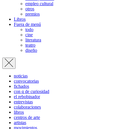
empleo cultural
otros
premios
Libros
Fuera de menú
todo
cine
literatura
teatro
diseño
noticias
convocatorias
fichados
con q de curiosidad
el rebobinador
entrevistas
colaboraciones
libros
centros de arte
artistas
movimientos