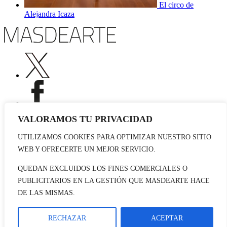
El circo de
Alejandra Icaza
VALORAMOS TU PRIVACIDAD
UTILIZAMOS COOKIES PARA OPTIMIZAR NUESTRO SITIO
Publicidad
WEB Y OFRECERTE UN MEJOR SERVICIO.
Staff
Contacto
QUEDAN EXCLUIDOS LOS FINES COMERCIALES O
PUBLICITARIOS EN LA GESTIÓN QUE MASDEARTE HACE
© 2026 masdearte. Información de exposiciones, museos y artistas
DE LAS MISMAS.
Aviso legal
Política de cookies
Política de Privacidad
RECHAZAR
ACEPTAR