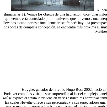
Nunca v
iluminarlas(1). Vemos los objetos de una habitación, dice, unas milé
que vemos está controlado por un universo que no vemos, una energí
llevados a cabo por este inteligente artista francés hay una preocupa
dos obras de compleja concepción, se encuentra más próxima al simbo
Matthew
Huyghe, ganador del Premio Hugo Boss 2002, nació en 196
Pude ver cómo los visitantes se sorprendían al leer el complejo panel
allí se explica el artista interviene en varias estructuras narrativas f
las cuales Huyghe ofrece a sus personajes y a sus espectadores una 
más o menos, en torno a la misma época que el artista y que, prob