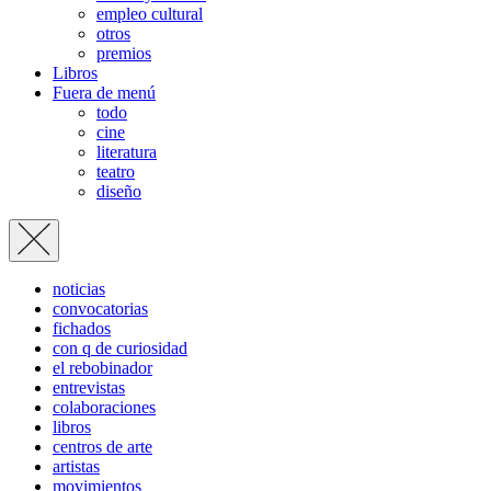
empleo cultural
otros
premios
Libros
Fuera de menú
todo
cine
literatura
teatro
diseño
noticias
convocatorias
fichados
con q de curiosidad
el rebobinador
entrevistas
colaboraciones
libros
centros de arte
artistas
movimientos