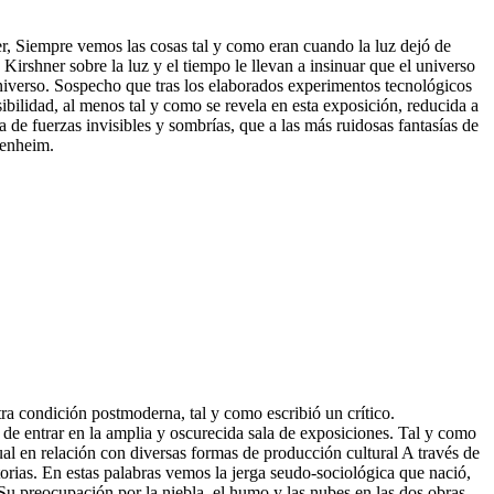
er, Siempre vemos las cosas tal y como eran cuando la luz dejó de
irshner sobre la luz y el tiempo le llevan a insinuar que el universo
niverso. Sospecho que tras los elaborados experimentos tecnológicos
ibilidad, al menos tal y como se revela en esta exposición, reducida a
e fuerzas invisibles y sombrías, que a las más ruidosas fantasías de
genheim.
a condición postmoderna, tal y como escribió un crítico.
s de entrar en la amplia y oscurecida sala de exposiciones. Tal y como
vidual en relación con diversas formas de producción cultural A través de
orias. En estas palabras vemos la jerga seudo-sociológica que nació,
u preocupación por la niebla, el humo y las nubes en las dos obras