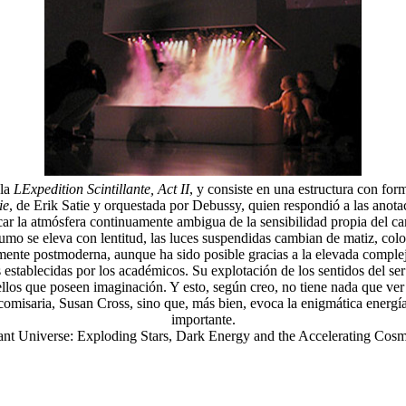
ula
LExpedition Scintillante, Act II
, y consiste en una estructura con for
ie
, de Erik Satie y orquestada por Debussy, quien respondió a las anota
e evocar la atmósfera continuamente ambigua de la sensibilidad propia de
mo se eleva con lentitud, las luces suspendidas cambian de matiz, co
tamente postmoderna, aunque ha sido posible gracias a la elevada compl
establecidas por los académicos. Su explotación de los sentidos del se
uellos que poseen imaginación. Y esto, según creo, no tiene nada que ver
 comisaria, Susan Cross, sino que, más bien, evoca la enigmática energía
importante.
ant Universe: Exploding Stars, Dark Energy and the Accelerating Cosm