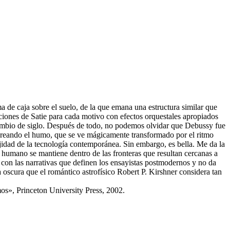
ma de caja sobre el suelo, de la que emana una estructura similar que
ciones de Satie para cada motivo con efectos orquestales apropiados
l cambio de siglo. Después de todo, no podemos olvidar que Debussy fue
loreando el humo, que se ve mágicamente transformado por el ritmo
ejidad de la tecnología contemporánea. Sin embargo, es bella. Me da la
r humano se mantiene dentro de las fronteras que resultan cercanas a
 con las narrativas que definen los ensayistas postmodernos y no da
 oscura que el romántico astrofísico Robert P. Kirshner considera tan
os», Princeton University Press, 2002.