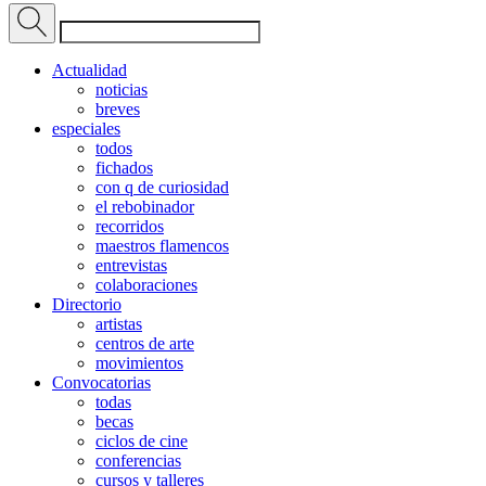
Actualidad
noticias
breves
especiales
todos
fichados
con q de curiosidad
el rebobinador
recorridos
maestros flamencos
entrevistas
colaboraciones
Directorio
artistas
centros de arte
movimientos
Convocatorias
todas
becas
ciclos de cine
conferencias
cursos y talleres