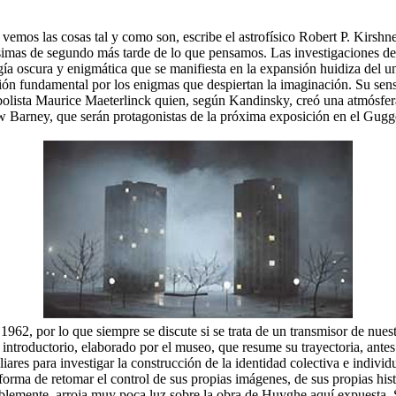
emos las cosas tal y como son, escribe el astrofísico Robert P. Kirshn
simas de segundo más tarde de lo que pensamos. Las investigaciones de K
a oscura y enigmática que se manifiesta en la expansión huidiza del u
ción fundamental por los enigmas que despiertan la imaginación. Su sens
lista Maurice Maeterlinck quien, según Kandinsky, creó una atmósfera d
 Barney, que serán protagonistas de la próxima exposición en el Gug
2, por lo que siempre se discute si se trata de un transmisor de nuestr
 introductorio, elaborado por el museo, que resume su trayectoria, ante
amiliares para investigar la construcción de la identidad colectiva e indi
forma de retomar el control de sus propias imágenes, de sus propias hist
ablemente, arroja muy poca luz sobre la obra de Huyghe aquí expuesta. S