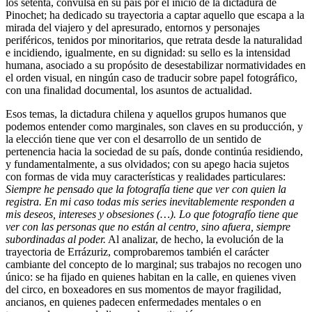
los setenta, convulsa en su país por el inicio de la dictadura de
Pinochet; ha dedicado su trayectoria a captar aquello que escapa a la
mirada del viajero y del apresurado, entornos y personajes
periféricos, tenidos por minoritarios, que retrata desde la naturalidad
e incidiendo, igualmente, en su dignidad: su sello es la intensidad
humana, asociado a su propósito de desestabilizar normatividades en
el orden visual, en ningún caso de traducir sobre papel fotográfico,
con una finalidad documental, los asuntos de actualidad.
Esos temas, la dictadura chilena y aquellos grupos humanos que
podemos entender como marginales, son claves en su producción, y
la elección tiene que ver con el desarrollo de un sentido de
pertenencia hacia la sociedad de su país, donde continúa residiendo,
y fundamentalmente, a sus olvidados; con su apego hacia sujetos
con formas de vida muy características y realidades particulares:
Siempre he pensado que la fotografía tiene que ver con quien la
registra. En mi caso todas mis series inevitablemente responden a
mis deseos, intereses y obsesiones (…). Lo que fotografío tiene que
ver con las personas que no están al centro, sino afuera, siempre
subordinadas al poder.
Al analizar, de hecho, la evolución de la
trayectoria de Errázuriz, comprobaremos también el carácter
cambiante del concepto de lo marginal; sus trabajos no recogen uno
único: se ha fijado en quienes habitan en la calle, en quienes viven
del circo, en boxeadores en sus momentos de mayor fragilidad,
ancianos, en quienes padecen enfermedades mentales o en