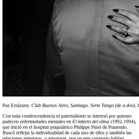
Paz Errázuriz.
Club Buenos Aires, Santiago
. Serie
Tango (de a dos)
,
Con nula condescendencia ni paternalismo se interesó por quienes
padecen enfermedades mentales en
El infarto del alma
(1992-1994),
que inició en el hospital psiquiátrico Philippe Pinel de Putaendo.
Buscó reflejar la individualidad de cada uno de ellos y también las
relaciones amistosas, o amorosas, que en este sanatorio habían