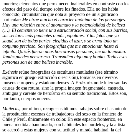
muertos; elementos que permanecen inalterables en contraste con los
efectos del paso del tiempo sobre los finados. Ella no los había
conocido, circunstancia que dota al proyecto de un significado
particular:
Me atrae mucho el carácter anónimo de los personajes.
Hay una relación entre el anonimato y la potencialidad de belleza
(…). El cementerio tiene una estructuración social, con sus barrios,
sus sectores más pudientes o más populares. Y las fotos que yo
saqué son de todas partes, elegidas al azar, y se arma todo un
conjunto precioso. Son fotografías que me emocionan hasta el
infinito. Quizás fueron unas horrorosas personas, me da lo mismo.
Jamás puedes pensar eso. Transmiten algo muy bonito. Todas esas
personas son de una belleza increíble.
Exéresis
reúne fotografías de esculturas mutiladas (ese término
significa en griego extracción o escisión), tomadas en diversos
museos europeos y estadounidenses. A Errázuriz no le interesan las
causas de esa rotura, sino la propia imagen fragmentada, castrada,
ambigua y carente de heroísmo en su sentido tradicional. Estos son,
por tanto, cuerpos nuevos.
Muñecas
, por último, recoge sus últimos trabajos sobre el asunto de
la prostitución: escenas de trabajadoras del sexo en la frontera de
Chile y Perú, únicamente en color. En este espacio fronterizo, en
buena medida abandonado, son habituales los burdeles, y la artista
se acercó a estas mujeres con su actitud y mirada habitual, la del