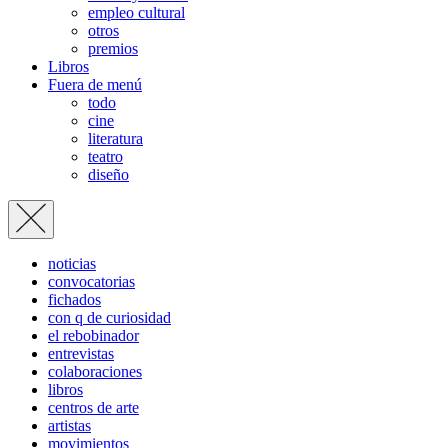
empleo cultural
otros
premios
Libros
Fuera de menú
todo
cine
literatura
teatro
diseño
noticias
convocatorias
fichados
con q de curiosidad
el rebobinador
entrevistas
colaboraciones
libros
centros de arte
artistas
movimientos