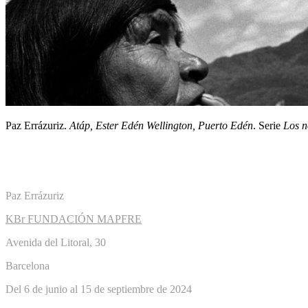
Paz Errázuriz.
Atáp, Ester Edén Wellington, Puerto Edén
. Serie
Los n
Paz Errázuriz
KBr FUNDACIÓN MAPFRE
Avenida del Litoral, 30
Barcelona
Del 6 de junio al 15 de septiembre de 2024