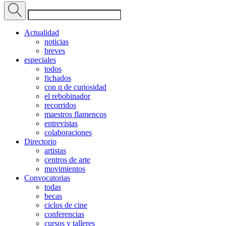
Actualidad
noticias
breves
especiales
todos
fichados
con q de curiosidad
el rebobinador
recorridos
maestros flamencos
entrevistas
colaboraciones
Directorio
artistas
centros de arte
movimientos
Convocatorias
todas
becas
ciclos de cine
conferencias
cursos y talleres