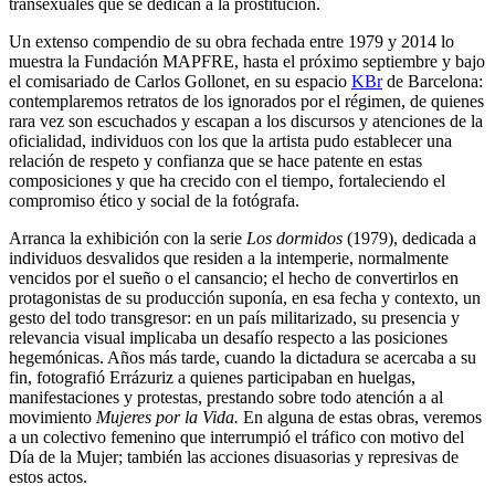
transexuales que se dedican a la prostitución.
Un extenso compendio de su obra fechada entre 1979 y 2014 lo
muestra la Fundación MAPFRE, hasta el próximo septiembre y bajo
el comisariado de Carlos Gollonet, en su espacio
KBr
de Barcelona:
contemplaremos retratos de los ignorados por el régimen, de quienes
rara vez son escuchados y escapan a los discursos y atenciones de la
oficialidad, individuos con los que la artista pudo establecer una
relación de respeto y confianza que se hace patente en estas
composiciones y que ha crecido con el tiempo, fortaleciendo el
compromiso ético y social de la fotógrafa.
Arranca la exhibición con la serie
Los dormidos
(1979), dedicada a
individuos desvalidos que residen a la intemperie, normalmente
vencidos por el sueño o el cansancio; el hecho de convertirlos en
protagonistas de su producción suponía, en esa fecha y contexto, un
gesto del todo transgresor: en un país militarizado, su presencia y
relevancia visual implicaba un desafío respecto a las posiciones
hegemónicas. Años más tarde, cuando la dictadura se acercaba a su
fin, fotografió Errázuriz a quienes participaban en huelgas,
manifestaciones y protestas, prestando sobre todo atención a al
movimiento
Mujeres por la Vida.
En alguna de estas obras, veremos
a un colectivo femenino que interrumpió el tráfico con motivo del
Día de la Mujer; también las acciones disuasorias y represivas de
estos actos.