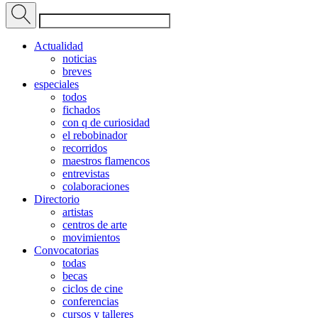
Actualidad
noticias
breves
especiales
todos
fichados
con q de curiosidad
el rebobinador
recorridos
maestros flamencos
entrevistas
colaboraciones
Directorio
artistas
centros de arte
movimientos
Convocatorias
todas
becas
ciclos de cine
conferencias
cursos y talleres