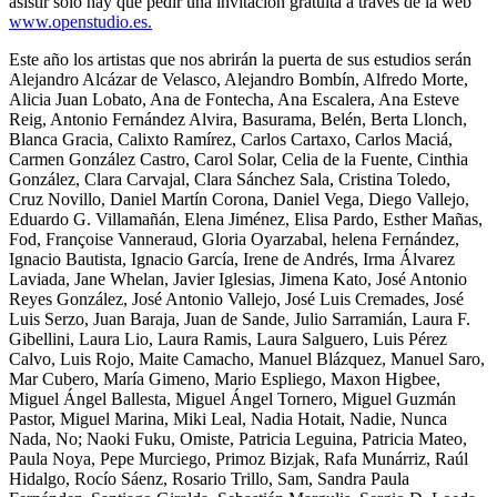
asistir solo hay que pedir una invitación gratuita a través de la web
www.openstudio.es.
Este año los artistas que nos abrirán la puerta de sus estudios serán
Alejandro Alcázar de Velasco, Alejandro Bombín, Alfredo Morte,
Alicia Juan Lobato, Ana de Fontecha, Ana Escalera, Ana Esteve
Reig, Antonio Fernández Alvira, Basurama, Belén, Berta Llonch,
Blanca Gracia, Calixto Ramírez, Carlos Cartaxo, Carlos Maciá,
Carmen González Castro, Carol Solar, Celia de la Fuente, Cinthia
González, Clara Carvajal, Clara Sánchez Sala, Cristina Toledo,
Cruz Novillo, Daniel Martín Corona, Daniel Vega, Diego Vallejo,
Eduardo G. Villamañán, Elena Jiménez, Elisa Pardo, Esther Mañas,
Fod, Françoise Vanneraud, Gloria Oyarzabal, helena Fernández,
Ignacio Bautista, Ignacio García, Irene de Andrés, Irma Álvarez
Laviada, Jane Whelan, Javier Iglesias, Jimena Kato, José Antonio
Reyes González, José Antonio Vallejo, José Luis Cremades, José
Luis Serzo, Juan Baraja, Juan de Sande, Julio Sarramián, Laura F.
Gibellini, Laura Lio, Laura Ramis, Laura Salguero, Luis Pérez
Calvo, Luis Rojo, Maite Camacho, Manuel Blázquez, Manuel Saro,
Mar Cubero, María Gimeno, Mario Espliego, Maxon Higbee,
Miguel Ángel Ballesta, Miguel Ángel Tornero, Miguel Guzmán
Pastor, Miguel Marina, Miki Leal, Nadia Hotait, Nadie, Nunca
Nada, No; Naoki Fuku, Omiste, Patricia Leguina, Patricia Mateo,
Paula Noya, Pepe Murciego, Primoz Bizjak, Rafa Munárriz, Raúl
Hidalgo, Rocío Sáenz, Rosario Trillo, Sam, Sandra Paula