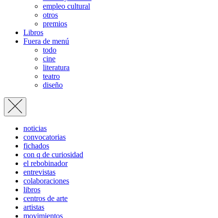
empleo cultural
otros
premios
Libros
Fuera de menú
todo
cine
literatura
teatro
diseño
noticias
convocatorias
fichados
con q de curiosidad
el rebobinador
entrevistas
colaboraciones
libros
centros de arte
artistas
movimientos