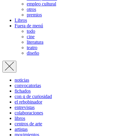
empleo cultural
otros
premios
Libros
Fuera de menú
todo
cine
literatura
teatro
diseño
noticias
convocatorias
fichados
con q de curiosidad
el rebobinador
entrevistas
colaboraciones
libros
centros de arte
artistas
movimientos