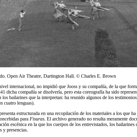
ando. Open Air Theatre, Dartington Hall. © Charles E. Brown
nivel internacional, no impidió que Jooss y su compañía, de la que formab
n 1941 dicha compañía se disolvería, pero esta coreografía ha sido repr
los bailarines que la interpretan: ha reunido algunos de los testimonio
en cuatro lenguas).
resenta estructurada en una recopilación de los materiales a los que h
 concebidas para
Fisuras
. El archivo generado no resulta meramente docu
ación escénica en la que los cuerpos de los entrevistados, los bailarines
s y presencias.