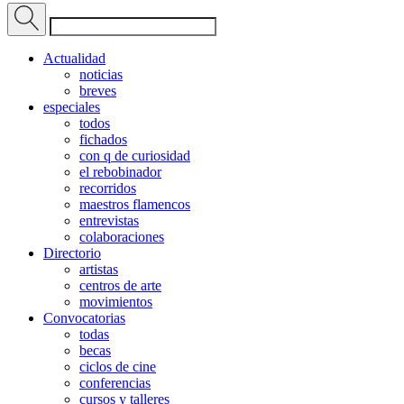
Actualidad
noticias
breves
especiales
todos
fichados
con q de curiosidad
el rebobinador
recorridos
maestros flamencos
entrevistas
colaboraciones
Directorio
artistas
centros de arte
movimientos
Convocatorias
todas
becas
ciclos de cine
conferencias
cursos y talleres