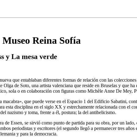
el Museo Reina Sofía
ss y La mesa verde
nueva que entablaban diferentes formas de relación con las colecciones
e Olga de Soto, una artista valenciana que reside en Bruselas y que ha 
 público, sola o en colaboración con figuras como Michèle Anne De Mey,
cabra», que puede verse en el Espacio 1 del Edificio Sabatini, contien
a esta disciplina en el siglo XX y estrechamente relacionada con el con
del nazismo y toma, frente a él, postura; la del antibelicismo.
 de Essen, se sirvió como punto de partida para su obra, por un lado, d
bos periodistas y escritores (el segundo llegó a permanecer tres años 
Alemania y para la democracia.