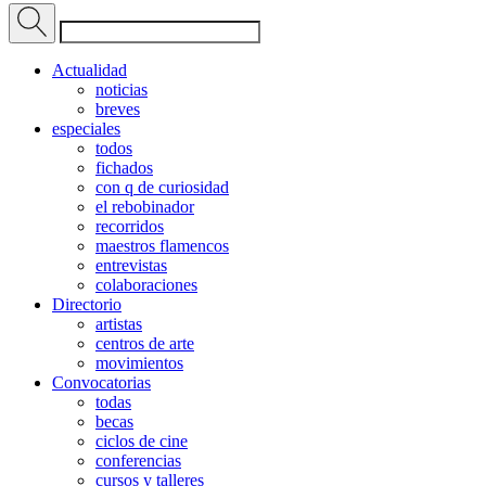
Actualidad
noticias
breves
especiales
todos
fichados
con q de curiosidad
el rebobinador
recorridos
maestros flamencos
entrevistas
colaboraciones
Directorio
artistas
centros de arte
movimientos
Convocatorias
todas
becas
ciclos de cine
conferencias
cursos y talleres