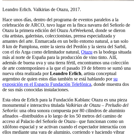
Leandro Erlich. Valkirias de Otazu, 2017.
Hace unos días, dentro del programa de eventos paralelos a la
celebración de ARCO, tuvo lugar en la finca navarra del Señorío de
Otazu la primera edición del Otazu ArtWeekend, donde se dieron
cita artistas, galeristas, coleccionistas, prensa especializada y
amantes del arte. Enmarcada en un bello entorno natural, a tan solo
8 km de Pamplona, entre la sierra del Perdón y la sierra del Sarbil,
con el río Arga como delimitador natural,
Otazu
es la bodega situada
más al norte de España para la producción de vino tinto. Allí,
además de buena uva y una tierra fértil, encontramos una colección
de arte contemporáneo a la que el pasado 19 de febrero se sumó una
nueva obra realizada por
Leandro Erlich
, artista conceptual
argentino de quien estos días también se está hablando por
su
exposición en el Espacio Fundación Telefónica
, donde muestra dos
de sus más conocidas instalaciones.
Esta obra de Erlich para la Fundación Kablanc Otazu es una pieza
monumental e interactiva titulada
Valkirias de Otazu – Preludio del
Señorío
: una obra sonora compuesta por 80 cilindros de aluminio
afinados –distribuidos a lo largo de los 50 metros del camino de
acceso al Palacio del Señorío de Otazu– que funcionan como un
xilófono espacial y se activan cuando el espectador interactúa con
ellos mediante una vara de aluminio, corriendo y haciendo vibrar