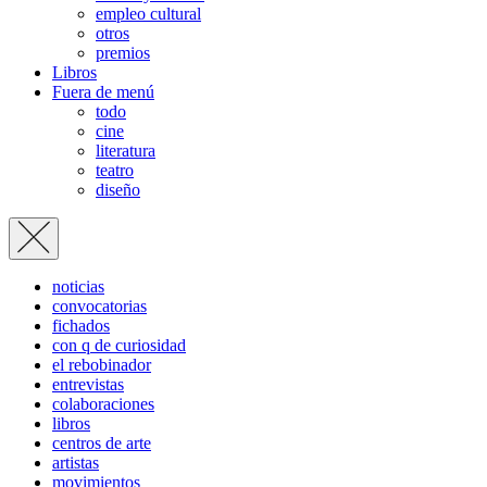
empleo cultural
otros
premios
Libros
Fuera de menú
todo
cine
literatura
teatro
diseño
noticias
convocatorias
fichados
con q de curiosidad
el rebobinador
entrevistas
colaboraciones
libros
centros de arte
artistas
movimientos