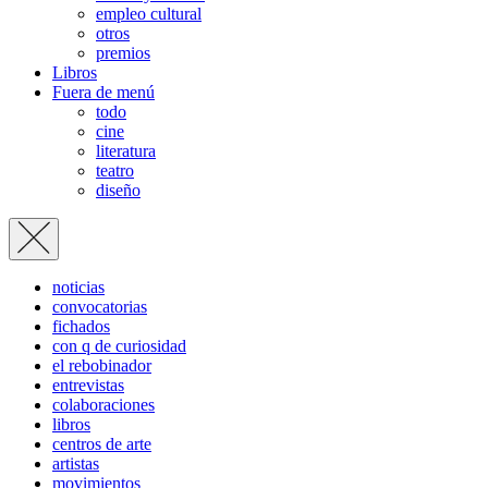
empleo cultural
otros
premios
Libros
Fuera de menú
todo
cine
literatura
teatro
diseño
noticias
convocatorias
fichados
con q de curiosidad
el rebobinador
entrevistas
colaboraciones
libros
centros de arte
artistas
movimientos