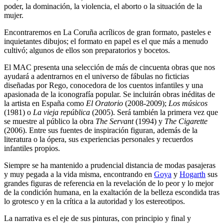
poder, la dominación, la violencia, el aborto o la situación de la
mujer.
Encontraremos en La Coruña acrílicos de gran formato, pasteles e
inquietantes dibujos; el formato en papel es el que más a menudo
cultivó; algunos de ellos son preparatorios y bocetos.
El MAC presenta una selección de más de cincuenta obras que nos
ayudará a adentrarnos en el universo de fábulas no ficticias
diseñadas por Rego, conocedora de los cuentos infantiles y una
apasionada de la iconografía popular. Se incluirán obras inéditas de
la artista en España como
El Oratorio
(2008-2009);
Los músicos
(1981) o
La vieja república
(2005). Será también la primera vez que
se muestre al público la obra
The Servant
(1994) y
The Cigarette
(2006). Entre sus fuentes de inspiración figuran, además de la
literatura o la ópera, sus experiencias personales y recuerdos
infantiles propios.
Siempre se ha mantenido a prudencial distancia de modas pasajeras
y muy pegada a la vida misma, encontrando en
Goya
y
Hogarth
sus
grandes figuras de referencia en la revelación de lo peor y lo mejor
de la condición humana, en la exaltación de la belleza escondida tras
lo grotesco y en la crítica a la autoridad y los estereotipos.
La narrativa es el eje de sus pinturas, con principio y final y