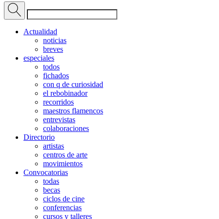
Actualidad
noticias
breves
especiales
todos
fichados
con q de curiosidad
el rebobinador
recorridos
maestros flamencos
entrevistas
colaboraciones
Directorio
artistas
centros de arte
movimientos
Convocatorias
todas
becas
ciclos de cine
conferencias
cursos y talleres