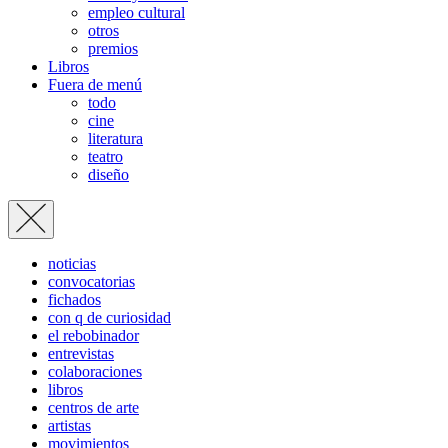
empleo cultural
otros
premios
Libros
Fuera de menú
todo
cine
literatura
teatro
diseño
noticias
convocatorias
fichados
con q de curiosidad
el rebobinador
entrevistas
colaboraciones
libros
centros de arte
artistas
movimientos