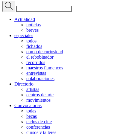
Actualidad
noticias
breves
especiales
todos
fichados
con q de curiosidad
el rebobinador
recorridos
maestros flamencos
entrevistas
colaboraciones
Directorio
artistas
centros de arte
movimientos
Convocatorias
todas
becas
ciclos de cine
conferencias
cursos y talleres