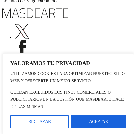
británico del yugo extranjero.
VALORAMOS TU PRIVACIDAD
UTILIZAMOS COOKIES PARA OPTIMIZAR NUESTRO SITIO
Publicidad
WEB Y OFRECERTE UN MEJOR SERVICIO.
Staff
Contacto
QUEDAN EXCLUIDOS LOS FINES COMERCIALES O
PUBLICITARIOS EN LA GESTIÓN QUE MASDEARTE HACE
© 2026 masdearte. Información de exposiciones, museos y artistas
DE LAS MISMAS.
Aviso legal
Política de cookies
Política de Privacidad
RECHAZAR
ACEPTAR
Datos sociales