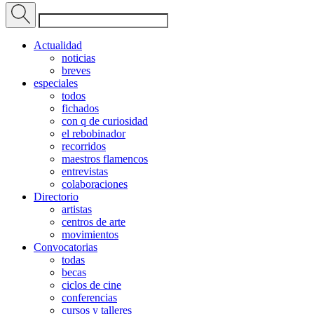
Actualidad
noticias
breves
especiales
todos
fichados
con q de curiosidad
el rebobinador
recorridos
maestros flamencos
entrevistas
colaboraciones
Directorio
artistas
centros de arte
movimientos
Convocatorias
todas
becas
ciclos de cine
conferencias
cursos y talleres