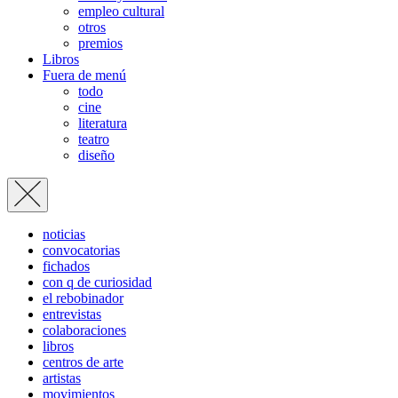
empleo cultural
otros
premios
Libros
Fuera de menú
todo
cine
literatura
teatro
diseño
noticias
convocatorias
fichados
con q de curiosidad
el rebobinador
entrevistas
colaboraciones
libros
centros de arte
artistas
movimientos