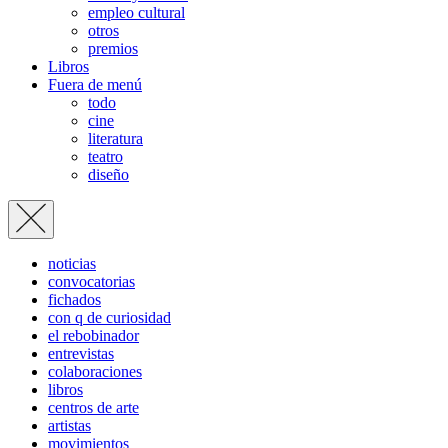
empleo cultural
otros
premios
Libros
Fuera de menú
todo
cine
literatura
teatro
diseño
noticias
convocatorias
fichados
con q de curiosidad
el rebobinador
entrevistas
colaboraciones
libros
centros de arte
artistas
movimientos