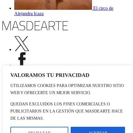
El circo de
Alejandra Icaza
VALORAMOS TU PRIVACIDAD
UTILIZAMOS COOKIES PARA OPTIMIZAR NUESTRO SITIO
Publicidad
WEB Y OFRECERTE UN MEJOR SERVICIO.
Staff
Contacto
QUEDAN EXCLUIDOS LOS FINES COMERCIALES O
PUBLICITARIOS EN LA GESTIÓN QUE MASDEARTE HACE
© 2026 masdearte. Información de exposiciones, museos y artistas
DE LAS MISMAS.
Aviso legal
Política de cookies