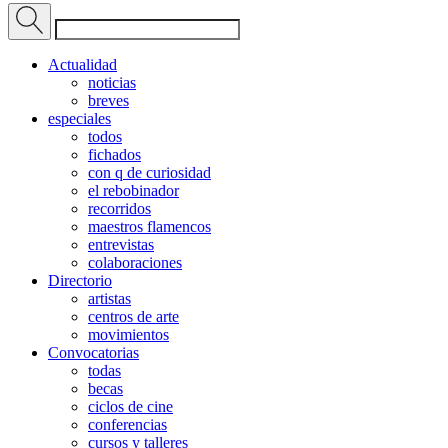
Actualidad
noticias
breves
especiales
todos
fichados
con q de curiosidad
el rebobinador
recorridos
maestros flamencos
entrevistas
colaboraciones
Directorio
artistas
centros de arte
movimientos
Convocatorias
todas
becas
ciclos de cine
conferencias
cursos y talleres