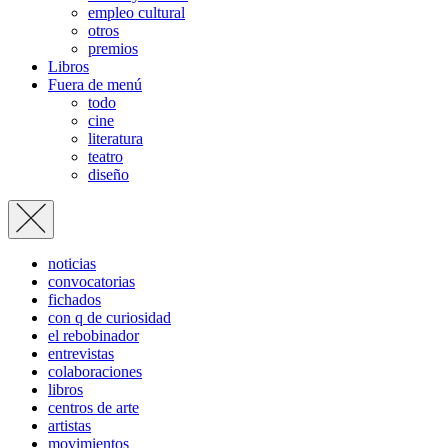
empleo cultural
otros
premios
Libros
Fuera de menú
todo
cine
literatura
teatro
diseño
noticias
convocatorias
fichados
con q de curiosidad
el rebobinador
entrevistas
colaboraciones
libros
centros de arte
artistas
movimientos