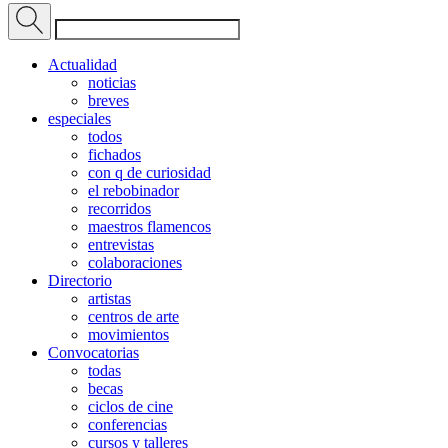
Actualidad
noticias
breves
especiales
todos
fichados
con q de curiosidad
el rebobinador
recorridos
maestros flamencos
entrevistas
colaboraciones
Directorio
artistas
centros de arte
movimientos
Convocatorias
todas
becas
ciclos de cine
conferencias
cursos y talleres