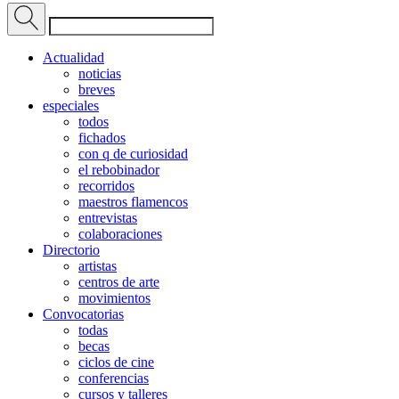
Actualidad
noticias
breves
especiales
todos
fichados
con q de curiosidad
el rebobinador
recorridos
maestros flamencos
entrevistas
colaboraciones
Directorio
artistas
centros de arte
movimientos
Convocatorias
todas
becas
ciclos de cine
conferencias
cursos y talleres