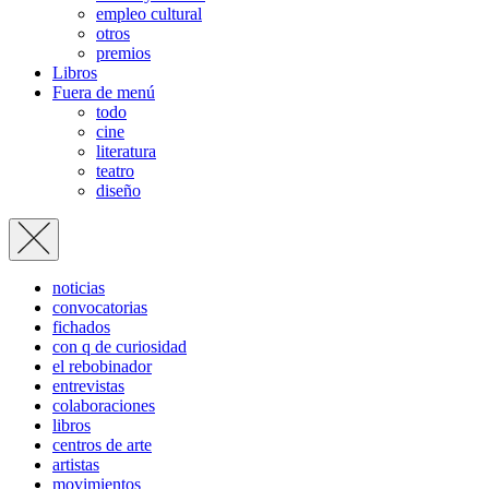
empleo cultural
otros
premios
Libros
Fuera de menú
todo
cine
literatura
teatro
diseño
noticias
convocatorias
fichados
con q de curiosidad
el rebobinador
entrevistas
colaboraciones
libros
centros de arte
artistas
movimientos